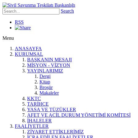
Search
RSS
Menu
ANASAYFA
KURUMSAL
BAŞKANIN MESAJI
MİSYON - VİZYON
YAYINLARIMIZ
Dergi
Kitap
Broşür
Makaleler
KKTC
TARİHÇE
YASA VE TÜZÜKLER
AFET VE ACİL DURUM YÖNETİMİ KOMİTESİ
İHALELER
FAALİYETLER
ZİYARET ETTİKLERİMİZ
İCRA EDİLEN FAALİYETLER