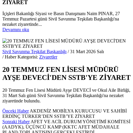
ZİYARET
İçişleri Bakanlığı Siyasi ve Basın Danışmanı Naim PINAR, 27
Temmuz Pazartesi günü Sivil Savunma Teşkilatı Başkanlığı'na
nezaket ziyaretinde...
Devamını oku
Sivil Savunma Teşkilat Başkanlığı
/ 31 Mart 2026 Salı
/ Haber Kategorisi:
Ziyaretler
20 TEMMUZ FEN LİSESİ MÜDÜRÜ
AYŞE DEVECİ'DEN SSTB'YE ZİYARET
20 Temmuz Fen Lisesi Müdürü Ayşe DEVECİ ve Okul Aile Birliği,
31 Mart Salı günü Sivil Savunma Teşkilatı Başkanlığı'na nezaket
ziyaretinde bulundu.
Önceki Haber
AKDENİZ MOBİLYA KURUCUSU VE SAHİBİ
ERDİNÇ TÜRKER’DEN SSTB’YE ZİYARET
Sonraki Haber
AFET VE ACİL DURUM YÖNETİMİ KOMİTESİ
(AADYK), ÜÇÜNCÜ KAMP (KKTC AFET MÜDAHALE
PLANI) TOPLANTISINI GERÇEKLEŞTİRDİ