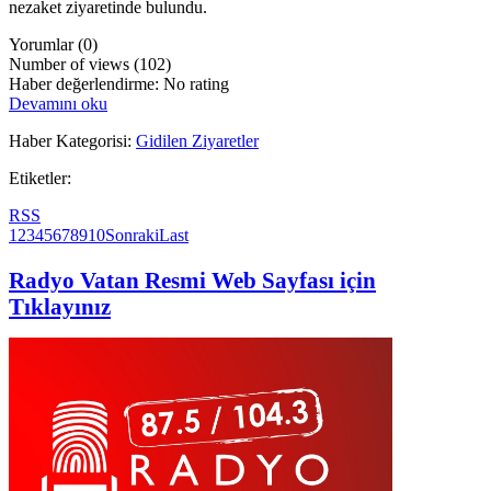
nezaket ziyaretinde bulundu.
Yorumlar (0)
Number of views (102)
Haber değerlendirme: No rating
Devamını oku
Haber Kategorisi:
Gidilen Ziyaretler
Etiketler:
RSS
1
2
3
4
5
6
7
8
9
10
Sonraki
Last
Radyo Vatan Resmi Web Sayfası için
Tıklayınız