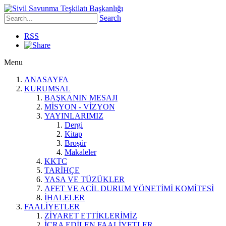
Search
RSS
Menu
ANASAYFA
KURUMSAL
BAŞKANIN MESAJI
MİSYON - VİZYON
YAYINLARIMIZ
Dergi
Kitap
Broşür
Makaleler
KKTC
TARİHÇE
YASA VE TÜZÜKLER
AFET VE ACİL DURUM YÖNETİMİ KOMİTESİ
İHALELER
FAALİYETLER
ZİYARET ETTİKLERİMİZ
İCRA EDİLEN FAALİYETLER