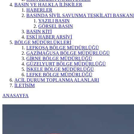
BASIN VE HALKLA İLİŞKİLER
HABERLER
BASINDA SİVİL SAVUNMA TEŞKİLATI BAŞKAN
YAZILI BASIN
GÖRSEL BASIN
BASIN KİTİ
ESKİ HABER ARŞİVİ
BÖLGE MÜDÜRLÜKLERİ
LEFKOŞA BÖLGE MÜDÜRLÜĞÜ
GAZİMAĞUSA BÖLGE MÜDÜRLÜĞÜ
GİRNE BÖLGE MÜDÜRLÜĞÜ
GÜZELYURT BÖLGE MÜDÜRLÜĞÜ
İSKELE BÖLGE MÜDÜRLÜĞÜ
LEFKE BÖLGE MÜDÜRLÜĞÜ
ACİL DURUM TOPLANMA ALANLARI
İLETİŞİM
ANASAYFA