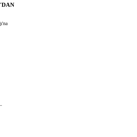
'DAN
ı'na
..