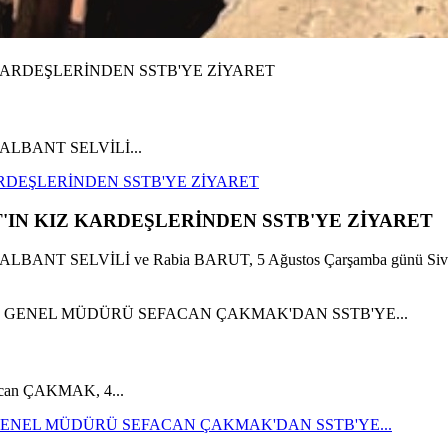
e NALBANT SELVİLİ...
RDEŞLERİNDEN SSTB'YE ZİYARET
IN KIZ KARDEŞLERİNDEN SSTB'YE ZİYARET
 NALBANT SELVİLİ ve Rabia BARUT, 5 Ağustos Çarşamba günü Siv
facan ÇAKMAK, 4...
GENEL MÜDÜRÜ SEFACAN ÇAKMAK'DAN SSTB'YE...