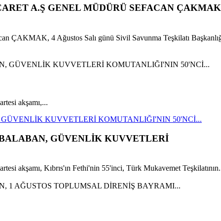
İCARET A.Ş GENEL MÜDÜRÜ SEFACAN ÇAKMAK
can ÇAKMAK, 4 Ağustos Salı günü Sivil Savunma Teşkilatı Başkanlığ
esi akşamı,...
GÜVENLİK KUVVETLERİ KOMUTANLIĞI'NIN 50'NCİ...
 BALABAN, GÜVENLİK KUVVETLERİ
i akşamı, Kıbrıs'ın Fethi'nin 55'inci, Türk Mukavemet Teşkilatının.