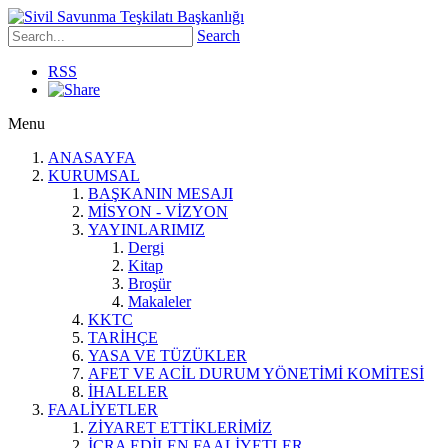
Search
RSS
Menu
ANASAYFA
KURUMSAL
BAŞKANIN MESAJI
MİSYON - VİZYON
YAYINLARIMIZ
Dergi
Kitap
Broşür
Makaleler
KKTC
TARİHÇE
YASA VE TÜZÜKLER
AFET VE ACİL DURUM YÖNETİMİ KOMİTESİ
İHALELER
FAALİYETLER
ZİYARET ETTİKLERİMİZ
İCRA EDİLEN FAALİYETLER