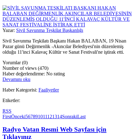
Yazar:
Sivil Savunma Teşkilat Başkanlığı
Sivil Savunma Teşkilatı Başkanı Hakan BALABAN, 19 Nisan
Pazar günü Değirmenlik -Akıncılar Belediyesi'nin düzenlemiş
olduğu 11'inci Kalavaç Kültür ve Sanat Festivali'ne iştirak etti.
Yorumlar (0)
Number of views (470)
Haber değerlendirme: No rating
Devamını oku
Haber Kategorisi:
Faaliyetler
Etiketler:
RSS
First
Önceki
5
6
7
8
9
10
11
12
13
14
Sonraki
Last
Radyo Vatan Resmi Web Sayfası için
Tıklayınız