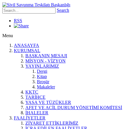
Search
RSS
Menu
ANASAYFA
KURUMSAL
BAŞKANIN MESAJI
MİSYON - VİZYON
YAYINLARIMIZ
Dergi
Kitap
Broşür
Makaleler
KKTC
TARİHÇE
YASA VE TÜZÜKLER
AFET VE ACİL DURUM YÖNETİMİ KOMİTESİ
İHALELER
FAALİYETLER
ZİYARET ETTİKLERİMİZ
İCRA EDİLEN FAALİYETLER