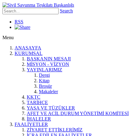
Search
RSS
Menu
ANASAYFA
KURUMSAL
BAŞKANIN MESAJI
MİSYON - VİZYON
YAYINLARIMIZ
Dergi
Kitap
Broşür
Makaleler
KKTC
TARİHÇE
YASA VE TÜZÜKLER
AFET VE ACİL DURUM YÖNETİMİ KOMİTESİ
İHALELER
FAALİYETLER
ZİYARET ETTİKLERİMİZ
İCRA EDİLEN FAALİYETLER