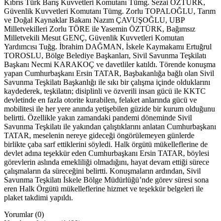
Kıbrıs Türk Barış Kuvvetleri Komutanı Tümg. Sezai ÖZTÜRK,
Güvenlik Kuvvetleri Komutanı Tümg. Zorlu TOPALOĞLU, Tarım
ve Doğal Kaynaklar Bakanı Nazım ÇAVUŞOĞLU, UBP
Milletvekilleri Zorlu TÖRE ile Yasemin ÖZTÜRK, Bağımsız
Milletvekili Mesut GENÇ, Güvenlik Kuvvetleri Komutan
Yardımcısı Tuğg. İbrahim DAĞMAN, İskele Kaymakamı Ertuğrul
TOROSLU, Bölge Belediye Başkanları, Sivil Savunma Teşkilatı
Başkanı Necmi KARAKOÇ ve davetliler katıldı. Törende konuşma
yapan Cumhurbaşkanı Ersin TATAR, Başbakanlığa bağlı olan Sivil
Savunma Teşkilatı Başkanlığı ile sıkı bir çalışma içinde olduklarını
kaydederek, teşkilatın; disiplinli ve özverili insan gücü ile KKTC
devletinde en fazla otorite kurabilen, felaket anlarında gücü ve
mobilitesi ile her yere anında yetişebilen güzide bir kurum olduğunu
belirtti. Özellikle yakın zamandaki pandemi döneminde Sivil
Savunma Teşkilatı ile yakından çalıştıklarını anlatan Cumhurbaşkanı
TATAR, meselenin nereye gideceği öngörülemeyen günlerde
birlikte çaba sarf ettiklerini söyledi. Halk örgütü mükelleflerine de
devlet adına teşekkür eden Cumhurbaşkanı Ersin TATAR, böylesi
görevlerin aslında emekliliği olmadığını, hayat devam ettiği sürece
çalışmaların da süreceğini belirtti. Konuşmaların ardından, Sivil
Savunma Teşkilatı İskele Bölge Müdürlüğü’nde görev süresi sona
eren Halk Örgütü mükelleflerine hizmet ve teşekkür belgeleri ile
plaket takdimi yapıldı.
Yorumlar (0)