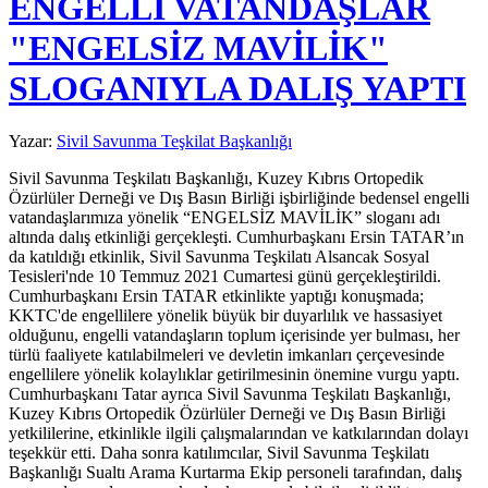
ENGELLİ VATANDAŞLAR
"ENGELSİZ MAVİLİK"
SLOGANIYLA DALIŞ YAPTI
Yazar:
Sivil Savunma Teşkilat Başkanlığı
Sivil Savunma Teşkilatı Başkanlığı, Kuzey Kıbrıs Ortopedik
Özürlüler Derneği ve Dış Basın Birliği işbirliğinde bedensel engelli
vatandaşlarımıza yönelik “ENGELSİZ MAVİLİK” sloganı adı
altında dalış etkinliği gerçekleşti. Cumhurbaşkanı Ersin TATAR’ın
da katıldığı etkinlik, Sivil Savunma Teşkilatı Alsancak Sosyal
Tesisleri'nde 10 Temmuz 2021 Cumartesi günü gerçekleştirildi.
Cumhurbaşkanı Ersin TATAR etkinlikte yaptığı konuşmada;
KKTC'de engellilere yönelik büyük bir duyarlılık ve hassasiyet
olduğunu, engelli vatandaşların toplum içerisinde yer bulması, her
türlü faaliyete katılabilmeleri ve devletin imkanları çerçevesinde
engellilere yönelik kolaylıklar getirilmesinin önemine vurgu yaptı.
Cumhurbaşkanı Tatar ayrıca Sivil Savunma Teşkilatı Başkanlığı,
Kuzey Kıbrıs Ortopedik Özürlüler Derneği ve Dış Basın Birliği
yetkililerine, etkinlikle ilgili çalışmalarından ve katkılarından dolayı
teşekkür etti. Daha sonra katılımcılar, Sivil Savunma Teşkilatı
Başkanlığı Sualtı Arama Kurtarma Ekip personeli tarafından, dalış