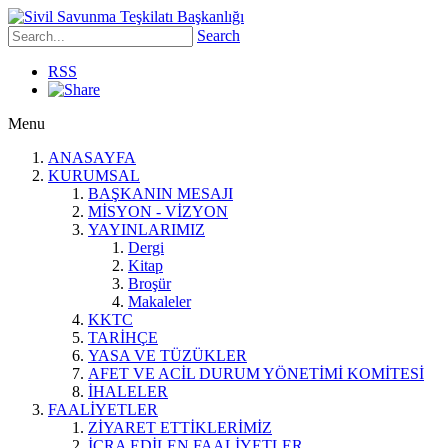
Search
RSS
Menu
ANASAYFA
KURUMSAL
BAŞKANIN MESAJI
MİSYON - VİZYON
YAYINLARIMIZ
Dergi
Kitap
Broşür
Makaleler
KKTC
TARİHÇE
YASA VE TÜZÜKLER
AFET VE ACİL DURUM YÖNETİMİ KOMİTESİ
İHALELER
FAALİYETLER
ZİYARET ETTİKLERİMİZ
İCRA EDİLEN FAALİYETLER