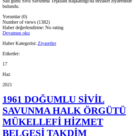
Salı günü Sivil Savunma Teşkilatı Başkanlığı'na nezaket ziyaretinde
bulundu.
Yorumlar (0)
Number of views (1382)
Haber değerlendirme: No rating
Devamını oku
Haber Kategorisi:
Ziyaretler
Etiketler:
17
Haz
2021
1961 DOĞUMLU SİVİL
SAVUNMA HALK ÖRGÜTÜ
MÜKELLEFİ HİZMET
BELGESİ TAKDİM