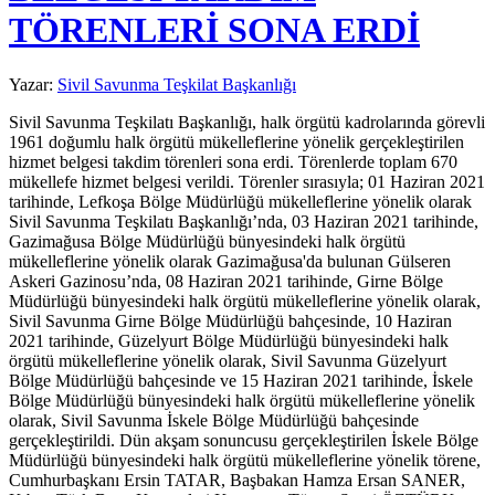
TÖRENLERİ SONA ERDİ
Yazar:
Sivil Savunma Teşkilat Başkanlığı
Sivil Savunma Teşkilatı Başkanlığı, halk örgütü kadrolarında görevli
1961 doğumlu halk örgütü mükelleflerine yönelik gerçekleştirilen
hizmet belgesi takdim törenleri sona erdi. Törenlerde toplam 670
mükellefe hizmet belgesi verildi. Törenler sırasıyla; 01 Haziran 2021
tarihinde, Lefkoşa Bölge Müdürlüğü mükelleflerine yönelik olarak
Sivil Savunma Teşkilatı Başkanlığı’nda, 03 Haziran 2021 tarihinde,
Gazimağusa Bölge Müdürlüğü bünyesindeki halk örgütü
mükelleflerine yönelik olarak Gazimağusa'da bulunan Gülseren
Askeri Gazinosu’nda, 08 Haziran 2021 tarihinde, Girne Bölge
Müdürlüğü bünyesindeki halk örgütü mükelleflerine yönelik olarak,
Sivil Savunma Girne Bölge Müdürlüğü bahçesinde, 10 Haziran
2021 tarihinde, Güzelyurt Bölge Müdürlüğü bünyesindeki halk
örgütü mükelleflerine yönelik olarak, Sivil Savunma Güzelyurt
Bölge Müdürlüğü bahçesinde ve 15 Haziran 2021 tarihinde, İskele
Bölge Müdürlüğü bünyesindeki halk örgütü mükelleflerine yönelik
olarak, Sivil Savunma İskele Bölge Müdürlüğü bahçesinde
gerçekleştirildi. Dün akşam sonuncusu gerçekleştirilen İskele Bölge
Müdürlüğü bünyesindeki halk örgütü mükelleflerine yönelik törene,
Cumhurbaşkanı Ersin TATAR, Başbakan Hamza Ersan SANER,