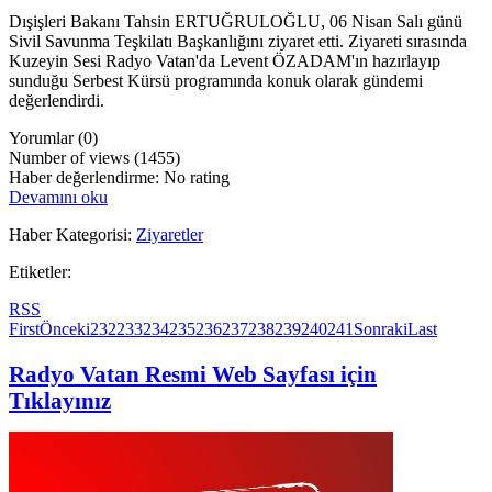
Dışişleri Bakanı Tahsin ERTUĞRULOĞLU, 06 Nisan Salı günü
Sivil Savunma Teşkilatı Başkanlığını ziyaret etti. Ziyareti sırasında
Kuzeyin Sesi Radyo Vatan'da Levent ÖZADAM'ın hazırlayıp
sunduğu Serbest Kürsü programında konuk olarak gündemi
değerlendirdi.
Yorumlar (0)
Number of views (1455)
Haber değerlendirme: No rating
Devamını oku
Haber Kategorisi:
Ziyaretler
Etiketler:
RSS
First
Önceki
232
233
234
235
236
237
238
239
240
241
Sonraki
Last
Radyo Vatan Resmi Web Sayfası için
Tıklayınız