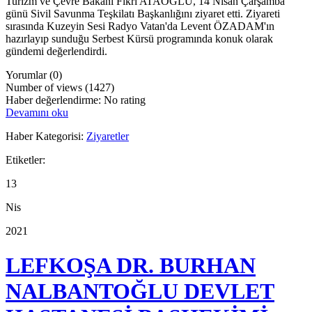
Turizm ve Çevre Bakanı Fikri ATAOĞLU, 14 Nisan Çarşamba
günü Sivil Savunma Teşkilatı Başkanlığını ziyaret etti. Ziyareti
sırasında Kuzeyin Sesi Radyo Vatan'da Levent ÖZADAM'ın
hazırlayıp sunduğu Serbest Kürsü programında konuk olarak
gündemi değerlendirdi.
Yorumlar (0)
Number of views (1427)
Haber değerlendirme: No rating
Devamını oku
Haber Kategorisi:
Ziyaretler
Etiketler:
13
Nis
2021
LEFKOŞA DR. BURHAN
NALBANTOĞLU DEVLET