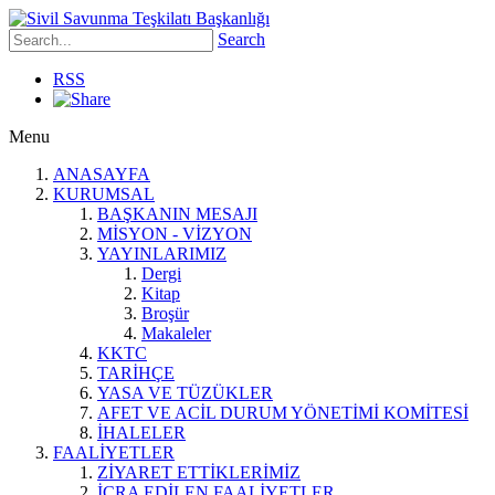
Search
RSS
Menu
ANASAYFA
KURUMSAL
BAŞKANIN MESAJI
MİSYON - VİZYON
YAYINLARIMIZ
Dergi
Kitap
Broşür
Makaleler
KKTC
TARİHÇE
YASA VE TÜZÜKLER
AFET VE ACİL DURUM YÖNETİMİ KOMİTESİ
İHALELER
FAALİYETLER
ZİYARET ETTİKLERİMİZ
İCRA EDİLEN FAALİYETLER