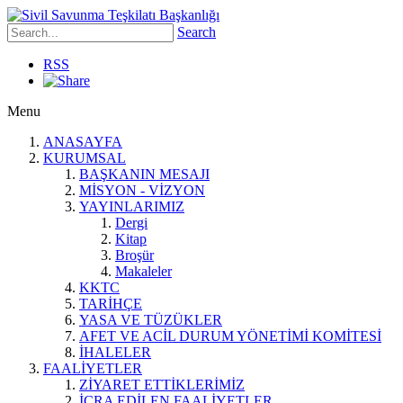
Search
RSS
Menu
ANASAYFA
KURUMSAL
BAŞKANIN MESAJI
MİSYON - VİZYON
YAYINLARIMIZ
Dergi
Kitap
Broşür
Makaleler
KKTC
TARİHÇE
YASA VE TÜZÜKLER
AFET VE ACİL DURUM YÖNETİMİ KOMİTESİ
İHALELER
FAALİYETLER
ZİYARET ETTİKLERİMİZ
İCRA EDİLEN FAALİYETLER