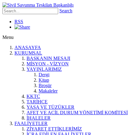
Search
RSS
Menu
ANASAYFA
KURUMSAL
BAŞKANIN MESAJI
MİSYON - VİZYON
YAYINLARIMIZ
Dergi
Kitap
Broşür
Makaleler
KKTC
TARİHÇE
YASA VE TÜZÜKLER
AFET VE ACİL DURUM YÖNETİMİ KOMİTESİ
İHALELER
FAALİYETLER
ZİYARET ETTİKLERİMİZ
İCRA EDİLEN FAALİYETLER