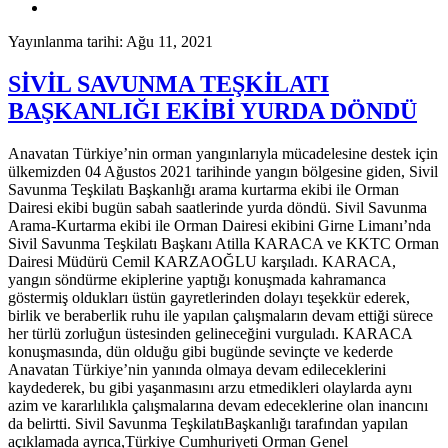
Yayınlanma tarihi: Ağu 11, 2021
SİVİL SAVUNMA TEŞKİLATI
BAŞKANLIĞI EKİBİ YURDA DÖNDÜ
Anavatan Türkiye’nin orman yangınlarıyla mücadelesine destek için
ülkemizden 04 Ağustos 2021 tarihinde yangın bölgesine giden, Sivil
Savunma Teşkilatı Başkanlığı arama kurtarma ekibi ile Orman
Dairesi ekibi bugün sabah saatlerinde yurda döndü. Sivil Savunma
Arama-Kurtarma ekibi ile Orman Dairesi ekibini Girne Limanı’nda
Sivil Savunma Teşkilatı Başkanı Atilla KARACA ve KKTC Orman
Dairesi Müdürü Cemil KARZAOĞLU karşıladı. KARACA,
yangın söndürme ekiplerine yaptığı konuşmada kahramanca
göstermiş oldukları üstün gayretlerinden dolayı teşekkür ederek,
birlik ve beraberlik ruhu ile yapılan çalışmaların devam ettiği sürece
her türlü zorluğun üstesinden gelineceğini vurguladı. KARACA
konuşmasında, dün olduğu gibi bugünde sevinçte ve kederde
Anavatan Türkiye’nin yanında olmaya devam edileceklerini
kaydederek, bu gibi yaşanmasını arzu etmedikleri olaylarda aynı
azim ve kararlılıkla çalışmalarına devam edeceklerine olan inancını
da belirtti. Sivil Savunma TeşkilatıBaşkanlığı tarafından yapılan
açıklamada ayrıca,Türkiye Cumhuriyeti Orman Genel