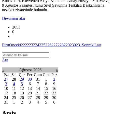
Kıbrıs Türk Kuvvetleri Alay'ı Komutanı Albay Hüseyin YILMAZ,
9 Ağustos Pazartesi günü Sivil Savunma Teşkilatı Başkanlığı'na
nezaket ziyaretinde bulundu.
Devamını oku
2053
0
First
Önceki
222
223
224
225
226
227
228
229
230
231
Sonraki
Last
Ara
«
Ağustos 2026
»
Pzt
Sal
Çar
Per
Cum
Cmt
Paz
27
28
29
30
31
1
2
3
4
5
6
7
8
9
10
11
12
13
14
15
16
17
18
19
20
21
22
23
24
25
26
27
28
29
30
31
1
2
3
4
5
6
Arşiv