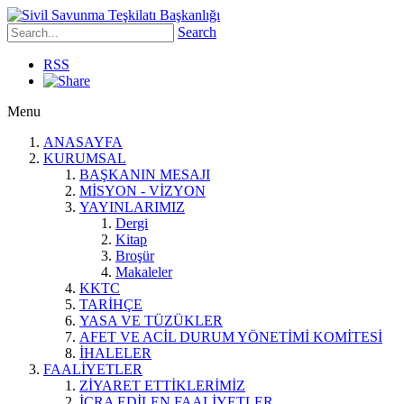
Search
RSS
Menu
ANASAYFA
KURUMSAL
BAŞKANIN MESAJI
MİSYON - VİZYON
YAYINLARIMIZ
Dergi
Kitap
Broşür
Makaleler
KKTC
TARİHÇE
YASA VE TÜZÜKLER
AFET VE ACİL DURUM YÖNETİMİ KOMİTESİ
İHALELER
FAALİYETLER
ZİYARET ETTİKLERİMİZ
İCRA EDİLEN FAALİYETLER