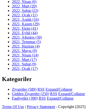
2022, Nisan
(6)
2022, Mart
(20)
2022, Şubat
(23)
2022, Ocak
(11)
2021, Aralık
(16)
2021, Kasım
(29)
2021, Ekim
(41)
2021, Eylül
(44)
2021, Ağustos
(30)
2021, Temmuz
(5)
2021, Haziran
(4)
2021, Mayıs
(9)
2021, Nisan
(14)
2021, Mart
(17)
2021, Şubat
(9)
2021, Ocak
(17)
Kategoriler
Ziyaretler
(589)
RSS
Expand/Collapse
Gidilen Ziyaretler
(250)
RSS
Expand/Collapse
Faaliyetler
(390)
RSS
Expand/Collapse
Terms Of Use
|
Privacy Statement
-
Copyright [2025]