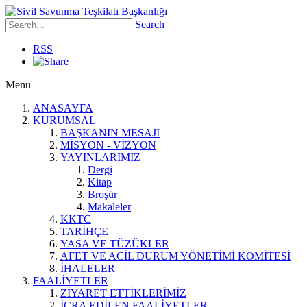
Search
RSS
Menu
ANASAYFA
KURUMSAL
BAŞKANIN MESAJI
MİSYON - VİZYON
YAYINLARIMIZ
Dergi
Kitap
Broşür
Makaleler
KKTC
TARİHÇE
YASA VE TÜZÜKLER
AFET VE ACİL DURUM YÖNETİMİ KOMİTESİ
İHALELER
FAALİYETLER
ZİYARET ETTİKLERİMİZ
İCRA EDİLEN FAALİYETLER