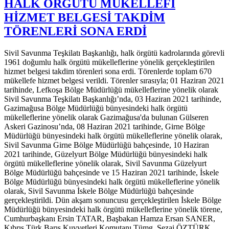
HALK ÖRGÜTÜ MÜKELLEFİ
HİZMET BELGESİ TAKDİM
TÖRENLERİ SONA ERDİ
Sivil Savunma Teşkilatı Başkanlığı, halk örgütü kadrolarında görevli
1961 doğumlu halk örgütü mükelleflerine yönelik gerçekleştirilen
hizmet belgesi takdim törenleri sona erdi. Törenlerde toplam 670
mükellefe hizmet belgesi verildi. Törenler sırasıyla; 01 Haziran 2021
tarihinde, Lefkoşa Bölge Müdürlüğü mükelleflerine yönelik olarak
Sivil Savunma Teşkilatı Başkanlığı’nda, 03 Haziran 2021 tarihinde,
Gazimağusa Bölge Müdürlüğü bünyesindeki halk örgütü
mükelleflerine yönelik olarak Gazimağusa'da bulunan Gülseren
Askeri Gazinosu’nda, 08 Haziran 2021 tarihinde, Girne Bölge
Müdürlüğü bünyesindeki halk örgütü mükelleflerine yönelik olarak,
Sivil Savunma Girne Bölge Müdürlüğü bahçesinde, 10 Haziran
2021 tarihinde, Güzelyurt Bölge Müdürlüğü bünyesindeki halk
örgütü mükelleflerine yönelik olarak, Sivil Savunma Güzelyurt
Bölge Müdürlüğü bahçesinde ve 15 Haziran 2021 tarihinde, İskele
Bölge Müdürlüğü bünyesindeki halk örgütü mükelleflerine yönelik
olarak, Sivil Savunma İskele Bölge Müdürlüğü bahçesinde
gerçekleştirildi. Dün akşam sonuncusu gerçekleştirilen İskele Bölge
Müdürlüğü bünyesindeki halk örgütü mükelleflerine yönelik törene,
Cumhurbaşkanı Ersin TATAR, Başbakan Hamza Ersan SANER,
Kıbrıs Türk Barış Kuvvetleri Komutanı Tümg. Sezai ÖZTÜRK,