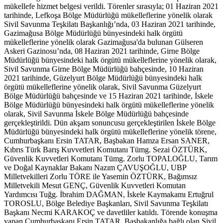
mükellefe hizmet belgesi verildi. Törenler sırasıyla; 01 Haziran 2021
tarihinde, Lefkoşa Bölge Müdürlüğü mükelleflerine yönelik olarak
Sivil Savunma Teşkilatı Başkanlığı’nda, 03 Haziran 2021 tarihinde,
Gazimağusa Bölge Müdürlüğü bünyesindeki halk örgütü
mükelleflerine yönelik olarak Gazimağusa'da bulunan Gülseren
Askeri Gazinosu’nda, 08 Haziran 2021 tarihinde, Girne Bölge
Müdürlüğü bünyesindeki halk örgütü mükelleflerine yönelik olarak,
Sivil Savunma Girne Bölge Müdürlüğü bahçesinde, 10 Haziran
2021 tarihinde, Güzelyurt Bölge Müdürlüğü bünyesindeki halk
örgütü mükelleflerine yönelik olarak, Sivil Savunma Güzelyurt
Bölge Müdürlüğü bahçesinde ve 15 Haziran 2021 tarihinde, İskele
Bölge Müdürlüğü bünyesindeki halk örgütü mükelleflerine yönelik
olarak, Sivil Savunma İskele Bölge Müdürlüğü bahçesinde
gerçekleştirildi. Dün akşam sonuncusu gerçekleştirilen İskele Bölge
Müdürlüğü bünyesindeki halk örgütü mükelleflerine yönelik törene,
Cumhurbaşkanı Ersin TATAR, Başbakan Hamza Ersan SANER,
Kıbrıs Türk Barış Kuvvetleri Komutanı Tümg. Sezai ÖZTÜRK,
Güvenlik Kuvvetleri Komutanı Tümg. Zorlu TOPALOĞLU, Tarım
ve Doğal Kaynaklar Bakanı Nazım ÇAVUŞOĞLU, UBP
Milletvekilleri Zorlu TÖRE ile Yasemin ÖZTÜRK, Bağımsız
Milletvekili Mesut GENÇ, Güvenlik Kuvvetleri Komutan
Yardımcısı Tuğg. İbrahim DAĞMAN, İskele Kaymakamı Ertuğrul
TOROSLU, Bölge Belediye Başkanları, Sivil Savunma Teşkilatı
Başkanı Necmi KARAKOÇ ve davetliler katıldı. Törende konuşma
yapan Cumhurbaşkanı Ersin TATAR, Başbakanlığa bağlı olan Sivil