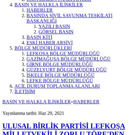
BASIN VE HALKLA İLİŞKİLER
HABERLER
BASINDA SİVİL SAVUNMA TEŞKİLATI
BAŞKANLIĞI
YAZILI BASIN
GÖRSEL BASIN
BASIN KİTİ
ESKİ HABER ARŞİVİ
BÖLGE MÜDÜRLÜKLERİ
LEFKOŞA BÖLGE MÜDÜRLÜĞÜ
GAZİMAĞUSA BÖLGE MÜDÜRLÜĞÜ
GİRNE BÖLGE MÜDÜRLÜĞÜ
GÜZELYURT BÖLGE MÜDÜRLÜĞÜ
İSKELE BÖLGE MÜDÜRLÜĞÜ
LEFKE BÖLGE MÜDÜRLÜĞÜ
ACİL DURUM TOPLANMA ALANLARI
İLETİŞİM
BASIN VE HALKLA İLİŞKİLER
»
HABERLER
Yayınlanma tarihi: Haz 29, 2021
ULUSAL BİRLİK PARTİSİ LEFKOŞA
MİLLETVEKİLİ ZORLU TÖRE'DEN