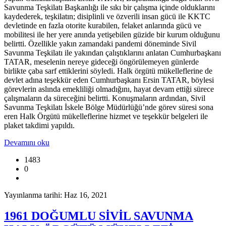
Savunma Teşkilatı Başkanlığı ile sıkı bir çalışma içinde olduklarını
kaydederek, teşkilatın; disiplinli ve özverili insan gücü ile KKTC
devletinde en fazla otorite kurabilen, felaket anlarında gücü ve
mobilitesi ile her yere anında yetişebilen güzide bir kurum olduğunu
belirtti. Özellikle yakın zamandaki pandemi döneminde Sivil
Savunma Teşkilatı ile yakından çalıştıklarını anlatan Cumhurbaşkanı
TATAR, meselenin nereye gideceği öngörülemeyen günlerde
birlikte çaba sarf ettiklerini söyledi. Halk örgütü mükelleflerine de
devlet adına teşekkür eden Cumhurbaşkanı Ersin TATAR, böylesi
görevlerin aslında emekliliği olmadığını, hayat devam ettiği sürece
çalışmaların da süreceğini belirtti. Konuşmaların ardından, Sivil
Savunma Teşkilatı İskele Bölge Müdürlüğü’nde görev süresi sona
eren Halk Örgütü mükelleflerine hizmet ve teşekkür belgeleri ile
plaket takdimi yapıldı.
Devamını oku
1483
0
Yayınlanma tarihi: Haz 16, 2021
1961 DOĞUMLU SİVİL SAVUNMA