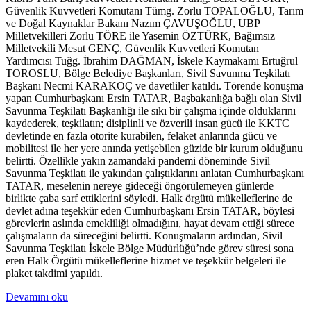
Güvenlik Kuvvetleri Komutanı Tümg. Zorlu TOPALOĞLU, Tarım
ve Doğal Kaynaklar Bakanı Nazım ÇAVUŞOĞLU, UBP
Milletvekilleri Zorlu TÖRE ile Yasemin ÖZTÜRK, Bağımsız
Milletvekili Mesut GENÇ, Güvenlik Kuvvetleri Komutan
Yardımcısı Tuğg. İbrahim DAĞMAN, İskele Kaymakamı Ertuğrul
TOROSLU, Bölge Belediye Başkanları, Sivil Savunma Teşkilatı
Başkanı Necmi KARAKOÇ ve davetliler katıldı. Törende konuşma
yapan Cumhurbaşkanı Ersin TATAR, Başbakanlığa bağlı olan Sivil
Savunma Teşkilatı Başkanlığı ile sıkı bir çalışma içinde olduklarını
kaydederek, teşkilatın; disiplinli ve özverili insan gücü ile KKTC
devletinde en fazla otorite kurabilen, felaket anlarında gücü ve
mobilitesi ile her yere anında yetişebilen güzide bir kurum olduğunu
belirtti. Özellikle yakın zamandaki pandemi döneminde Sivil
Savunma Teşkilatı ile yakından çalıştıklarını anlatan Cumhurbaşkanı
TATAR, meselenin nereye gideceği öngörülemeyen günlerde
birlikte çaba sarf ettiklerini söyledi. Halk örgütü mükelleflerine de
devlet adına teşekkür eden Cumhurbaşkanı Ersin TATAR, böylesi
görevlerin aslında emekliliği olmadığını, hayat devam ettiği sürece
çalışmaların da süreceğini belirtti. Konuşmaların ardından, Sivil
Savunma Teşkilatı İskele Bölge Müdürlüğü’nde görev süresi sona
eren Halk Örgütü mükelleflerine hizmet ve teşekkür belgeleri ile
plaket takdimi yapıldı.
Devamını oku