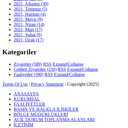
2021, Ağustos
(30)
2021, Temmuz
(5)
2021, Haziran
(4)
2021, Mayıs
(9)
2021, Nisan
(14)
2021, Mart
(17)
2021, Şubat
(9)
2021, Ocak
(17)
Kategoriler
Ziyaretler
(589)
RSS
Expand/Collapse
Gidilen Ziyaretler
(250)
RSS
Expand/Collapse
Faaliyetler
(390)
RSS
Expand/Collapse
Terms Of Use
|
Privacy Statement
-
Copyright [2025]
ANASAYFA
KURUMSAL
FAALİYETLER
BASIN VE HALKLA İLİŞKİLER
BÖLGE MÜDÜRLÜKLERİ
ACİL DURUM TOPLANMA ALANLARI
İLETİŞİM