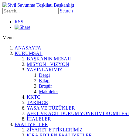
Search
RSS
Menu
ANASAYFA
KURUMSAL
BAŞKANIN MESAJI
MİSYON - VİZYON
YAYINLARIMIZ
Dergi
Kitap
Broşür
Makaleler
KKTC
TARİHÇE
YASA VE TÜZÜKLER
AFET VE ACİL DURUM YÖNETİMİ KOMİTESİ
İHALELER
FAALİYETLER
ZİYARET ETTİKLERİMİZ
İCRA EDİLEN FAALİYETLER