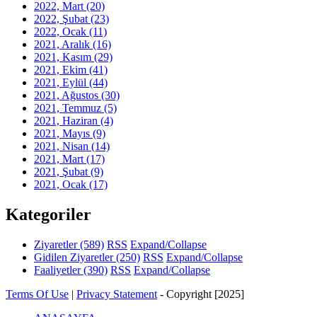
2022, Mart
(20)
2022, Şubat
(23)
2022, Ocak
(11)
2021, Aralık
(16)
2021, Kasım
(29)
2021, Ekim
(41)
2021, Eylül
(44)
2021, Ağustos
(30)
2021, Temmuz
(5)
2021, Haziran
(4)
2021, Mayıs
(9)
2021, Nisan
(14)
2021, Mart
(17)
2021, Şubat
(9)
2021, Ocak
(17)
Kategoriler
Ziyaretler
(589)
RSS
Expand/Collapse
Gidilen Ziyaretler
(250)
RSS
Expand/Collapse
Faaliyetler
(390)
RSS
Expand/Collapse
Terms Of Use
|
Privacy Statement
-
Copyright [2025]