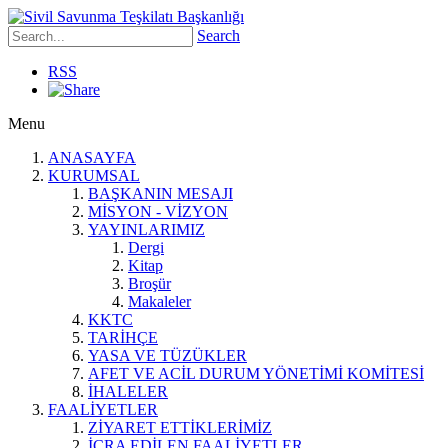
Search
RSS
Menu
ANASAYFA
KURUMSAL
BAŞKANIN MESAJI
MİSYON - VİZYON
YAYINLARIMIZ
Dergi
Kitap
Broşür
Makaleler
KKTC
TARİHÇE
YASA VE TÜZÜKLER
AFET VE ACİL DURUM YÖNETİMİ KOMİTESİ
İHALELER
FAALİYETLER
ZİYARET ETTİKLERİMİZ
İCRA EDİLEN FAALİYETLER