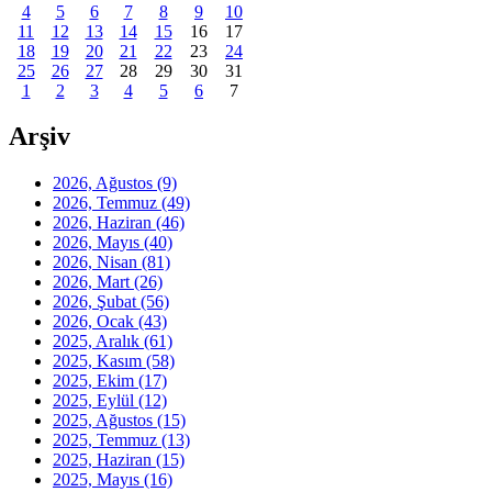
4
5
6
7
8
9
10
11
12
13
14
15
16
17
18
19
20
21
22
23
24
25
26
27
28
29
30
31
1
2
3
4
5
6
7
Arşiv
2026, Ağustos
(9)
2026, Temmuz
(49)
2026, Haziran
(46)
2026, Mayıs
(40)
2026, Nisan
(81)
2026, Mart
(26)
2026, Şubat
(56)
2026, Ocak
(43)
2025, Aralık
(61)
2025, Kasım
(58)
2025, Ekim
(17)
2025, Eylül
(12)
2025, Ağustos
(15)
2025, Temmuz
(13)
2025, Haziran
(15)
2025, Mayıs
(16)