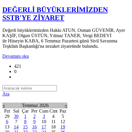
DEĞERLİ BÜYÜKLERİMİZDEN
SSTB'YE ZİYARET
Değerli büyüklerimizden Hakkı ATUN, Osman GÜVENİR, Ayer
KAŞİF, Olgun ÜSTÜN, Yılmaz TANER, Vergi BEDEVİ
ile Hüseyin KABA, 6 Temmuz Pazartesi günü Sivil Savunma
Teşkilatı Başkanlığı'na nezaket ziyaretinde bulundu.
Devamını oku
421
0
Ara
«
Temmuz 2026
»
Pzt
Sal
Çar
Per
Cum
Cmt
Paz
29
30
1
2
3
4
5
6
7
8
9
10
11
12
13
14
15
16
17
18
19