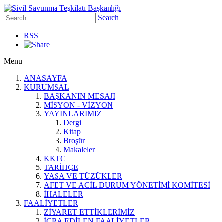
Search
RSS
Menu
ANASAYFA
KURUMSAL
BAŞKANIN MESAJI
MİSYON - VİZYON
YAYINLARIMIZ
Dergi
Kitap
Broşür
Makaleler
KKTC
TARİHÇE
YASA VE TÜZÜKLER
AFET VE ACİL DURUM YÖNETİMİ KOMİTESİ
İHALELER
FAALİYETLER
ZİYARET ETTİKLERİMİZ
İCRA EDİLEN FAALİYETLER