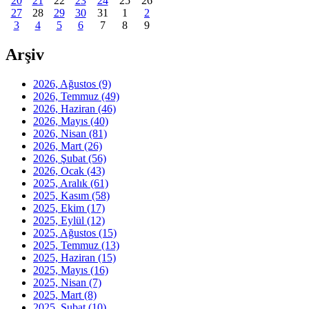
20
21
22
23
24
25
26
27
28
29
30
31
1
2
3
4
5
6
7
8
9
Arşiv
2026, Ağustos
(9)
2026, Temmuz
(49)
2026, Haziran
(46)
2026, Mayıs
(40)
2026, Nisan
(81)
2026, Mart
(26)
2026, Şubat
(56)
2026, Ocak
(43)
2025, Aralık
(61)
2025, Kasım
(58)
2025, Ekim
(17)
2025, Eylül
(12)
2025, Ağustos
(15)
2025, Temmuz
(13)
2025, Haziran
(15)
2025, Mayıs
(16)
2025, Nisan
(7)
2025, Mart
(8)
2025, Şubat
(10)