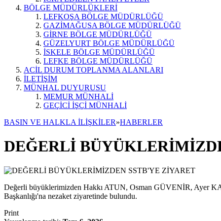
BÖLGE MÜDÜRLÜKLERİ
LEFKOŞA BÖLGE MÜDÜRLÜĞÜ
GAZİMAĞUSA BÖLGE MÜDÜRLÜĞÜ
GİRNE BÖLGE MÜDÜRLÜĞÜ
GÜZELYURT BÖLGE MÜDÜRLÜĞÜ
İSKELE BÖLGE MÜDÜRLÜĞÜ
LEFKE BÖLGE MÜDÜRLÜĞÜ
ACİL DURUM TOPLANMA ALANLARI
İLETİŞİM
MÜNHAL DUYURUSU
MEMUR MÜNHALİ
GEÇİCİ İŞÇİ MÜNHALİ
BASIN VE HALKLA İLİŞKİLER
»
HABERLER
DEĞERLİ BÜYÜKLERİMİZDE
Değerli büyüklerimizden Hakkı ATUN, Osman GÜVENİR, Ayer KAŞ
Başkanlığı'na nezaket ziyaretinde bulundu.
Print