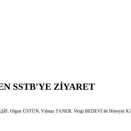
N SSTB'YE ZİYARET
İF, Olgun ÜSTÜN, Yılmaz TANER, Vergi BEDEVİ ile Hüseyin KABA,