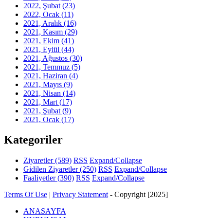
2022, Şubat
(23)
2022, Ocak
(11)
2021, Aralık
(16)
2021, Kasım
(29)
2021, Ekim
(41)
2021, Eylül
(44)
2021, Ağustos
(30)
2021, Temmuz
(5)
2021, Haziran
(4)
2021, Mayıs
(9)
2021, Nisan
(14)
2021, Mart
(17)
2021, Şubat
(9)
2021, Ocak
(17)
Kategoriler
Ziyaretler
(589)
RSS
Expand/Collapse
Gidilen Ziyaretler
(250)
RSS
Expand/Collapse
Faaliyetler
(390)
RSS
Expand/Collapse
Terms Of Use
|
Privacy Statement
-
Copyright [2025]
ANASAYFA