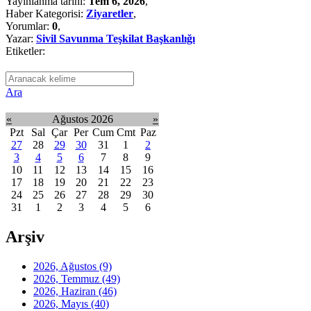
Yayınlanma tarihi:
Tem 6, 2026
,
Haber Kategorisi:
Ziyaretler
,
Yorumlar:
0
,
Yazar:
Sivil Savunma Teşkilat Başkanlığı
Etiketler:
Ara
«
Ağustos 2026
»
Pzt
Sal
Çar
Per
Cum
Cmt
Paz
27
28
29
30
31
1
2
3
4
5
6
7
8
9
10
11
12
13
14
15
16
17
18
19
20
21
22
23
24
25
26
27
28
29
30
31
1
2
3
4
5
6
Arşiv
2026, Ağustos
(9)
2026, Temmuz
(49)
2026, Haziran
(46)
2026, Mayıs
(40)