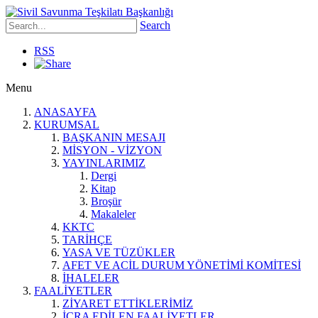
Search
RSS
Menu
ANASAYFA
KURUMSAL
BAŞKANIN MESAJI
MİSYON - VİZYON
YAYINLARIMIZ
Dergi
Kitap
Broşür
Makaleler
KKTC
TARİHÇE
YASA VE TÜZÜKLER
AFET VE ACİL DURUM YÖNETİMİ KOMİTESİ
İHALELER
FAALİYETLER
ZİYARET ETTİKLERİMİZ
İCRA EDİLEN FAALİYETLER