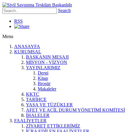
Search
RSS
Menu
ANASAYFA
KURUMSAL
BAŞKANIN MESAJI
MİSYON - VİZYON
YAYINLARIMIZ
Dergi
Kitap
Broşür
Makaleler
KKTC
TARİHÇE
YASA VE TÜZÜKLER
AFET VE ACİL DURUM YÖNETİMİ KOMİTESİ
İHALELER
FAALİYETLER
ZİYARET ETTİKLERİMİZ
İCRA EDİLEN FAALİYETLER