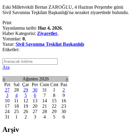
Eski Milletvekili Bertan ZAROĞLU, 4 Haziran Perşembe günü
Sivil Savunma Teşkilatı Başkanlığı'na nezaket ziyaretinde bulundu.
Print
Yayınlanma tarihi:
Haz 4, 2026
,
Haber Kategorisi:
Ziyaretler
,
Yorumlar:
0
,
Yazar:
Sivil Savunma Teşkilat Başkanlığı
Etiketler:
Ara
«
Ağustos 2026
»
Pzt
Sal
Çar
Per
Cum
Cmt
Paz
27
28
29
30
31
1
2
3
4
5
6
7
8
9
10
11
12
13
14
15
16
17
18
19
20
21
22
23
24
25
26
27
28
29
30
31
1
2
3
4
5
6
Arşiv