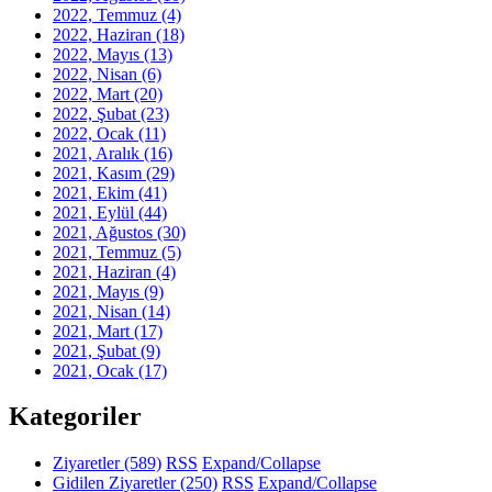
2022, Temmuz
(4)
2022, Haziran
(18)
2022, Mayıs
(13)
2022, Nisan
(6)
2022, Mart
(20)
2022, Şubat
(23)
2022, Ocak
(11)
2021, Aralık
(16)
2021, Kasım
(29)
2021, Ekim
(41)
2021, Eylül
(44)
2021, Ağustos
(30)
2021, Temmuz
(5)
2021, Haziran
(4)
2021, Mayıs
(9)
2021, Nisan
(14)
2021, Mart
(17)
2021, Şubat
(9)
2021, Ocak
(17)
Kategoriler
Ziyaretler
(589)
RSS
Expand/Collapse
Gidilen Ziyaretler
(250)
RSS
Expand/Collapse