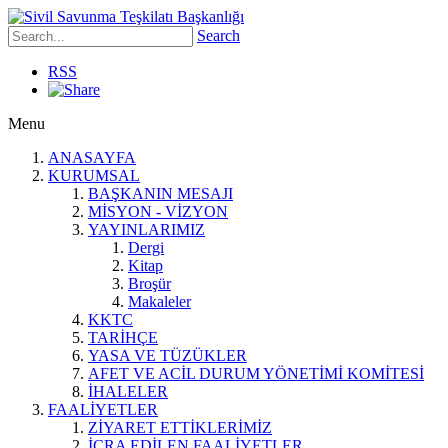
Search
RSS
Menu
ANASAYFA
KURUMSAL
BAŞKANIN MESAJI
MİSYON - VİZYON
YAYINLARIMIZ
Dergi
Kitap
Broşür
Makaleler
KKTC
TARİHÇE
YASA VE TÜZÜKLER
AFET VE ACİL DURUM YÖNETİMİ KOMİTESİ
İHALELER
FAALİYETLER
ZİYARET ETTİKLERİMİZ
İCRA EDİLEN FAALİYETLER