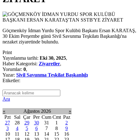
Göçmenköy İdman Yurdu Spor Kulübü Başkanı Ersan KARATAŞ,
30 Ekim Perşembe günü Sivil Savunma Teşkilatı Başkanlığı'na
nezaket ziyaretinde bulundu.
Print
Yayınlanma tarihi:
Eki 30, 2025
,
Haber Kategorisi:
Ziyaretler
,
Yorumlar:
0
,
Yazar:
Sivil Savunma Teşkilat Başkanlığı
Etiketler:
Ara
«
Ağustos 2026
»
Pzt
Sal
Çar
Per
Cum
Cmt
Paz
27
28
29
30
31
1
2
3
4
5
6
7
8
9
10
11
12
13
14
15
16
17
18
19
20
21
22
23