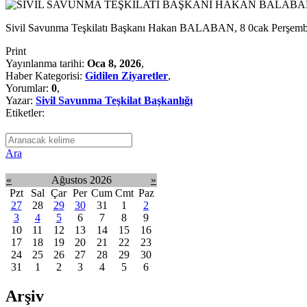
Sivil Savunma Teşkilatı Başkanı Hakan BALABAN, 8 0cak Perşem
Print
Yayınlanma tarihi:
Oca 8, 2026
,
Haber Kategorisi:
Gidilen Ziyaretler
,
Yorumlar:
0
,
Yazar:
Sivil Savunma Teşkilat Başkanlığı
Etiketler:
Ara
«
Ağustos 2026
»
Pzt
Sal
Çar
Per
Cum
Cmt
Paz
27
28
29
30
31
1
2
3
4
5
6
7
8
9
10
11
12
13
14
15
16
17
18
19
20
21
22
23
24
25
26
27
28
29
30
31
1
2
3
4
5
6
Arşiv