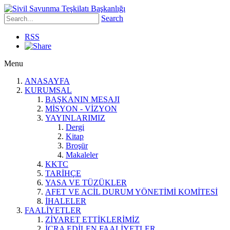
Search
RSS
Menu
ANASAYFA
KURUMSAL
BAŞKANIN MESAJI
MİSYON - VİZYON
YAYINLARIMIZ
Dergi
Kitap
Broşür
Makaleler
KKTC
TARİHÇE
YASA VE TÜZÜKLER
AFET VE ACİL DURUM YÖNETİMİ KOMİTESİ
İHALELER
FAALİYETLER
ZİYARET ETTİKLERİMİZ
İCRA EDİLEN FAALİYETLER