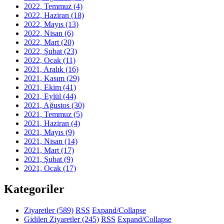
2022, Temmuz
(4)
2022, Haziran
(18)
2022, Mayıs
(13)
2022, Nisan
(6)
2022, Mart
(20)
2022, Şubat
(23)
2022, Ocak
(11)
2021, Aralık
(16)
2021, Kasım
(29)
2021, Ekim
(41)
2021, Eylül
(44)
2021, Ağustos
(30)
2021, Temmuz
(5)
2021, Haziran
(4)
2021, Mayıs
(9)
2021, Nisan
(14)
2021, Mart
(17)
2021, Şubat
(9)
2021, Ocak
(17)
Kategoriler
Ziyaretler
(589)
RSS
Expand/Collapse
Gidilen Ziyaretler
(245)
RSS
Expand/Collapse