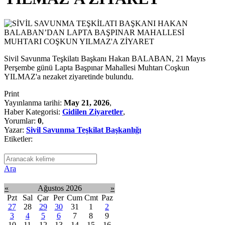
Sivil Savunma Teşkilatı Başkanı Hakan BALABAN, 21 Mayıs
Perşembe günü Lapta Başpınar Mahallesi Muhtarı Coşkun
YILMAZ'a nezaket ziyaretinde bulundu.
Print
Yayınlanma tarihi:
May 21, 2026
,
Haber Kategorisi:
Gidilen Ziyaretler
,
Yorumlar:
0
,
Yazar:
Sivil Savunma Teşkilat Başkanlığı
Etiketler:
Ara
«
Ağustos 2026
»
Pzt
Sal
Çar
Per
Cum
Cmt
Paz
27
28
29
30
31
1
2
3
4
5
6
7
8
9
10
11
12
13
14
15
16