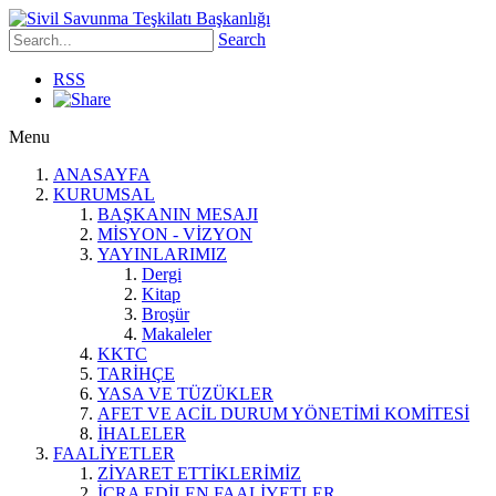
Search
RSS
Menu
ANASAYFA
KURUMSAL
BAŞKANIN MESAJI
MİSYON - VİZYON
YAYINLARIMIZ
Dergi
Kitap
Broşür
Makaleler
KKTC
TARİHÇE
YASA VE TÜZÜKLER
AFET VE ACİL DURUM YÖNETİMİ KOMİTESİ
İHALELER
FAALİYETLER
ZİYARET ETTİKLERİMİZ
İCRA EDİLEN FAALİYETLER