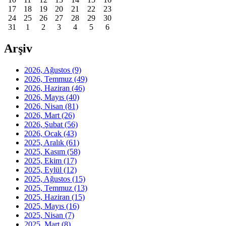
17
18
19
20
21
22
23
24
25
26
27
28
29
30
31
1
2
3
4
5
6
Arşiv
2026, Ağustos
(9)
2026, Temmuz
(49)
2026, Haziran
(46)
2026, Mayıs
(40)
2026, Nisan
(81)
2026, Mart
(26)
2026, Şubat
(56)
2026, Ocak
(43)
2025, Aralık
(61)
2025, Kasım
(58)
2025, Ekim
(17)
2025, Eylül
(12)
2025, Ağustos
(15)
2025, Temmuz
(13)
2025, Haziran
(15)
2025, Mayıs
(16)
2025, Nisan
(7)
2025, Mart
(8)