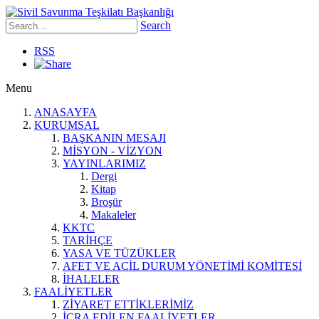
Search
RSS
Menu
ANASAYFA
KURUMSAL
BAŞKANIN MESAJI
MİSYON - VİZYON
YAYINLARIMIZ
Dergi
Kitap
Broşür
Makaleler
KKTC
TARİHÇE
YASA VE TÜZÜKLER
AFET VE ACİL DURUM YÖNETİMİ KOMİTESİ
İHALELER
FAALİYETLER
ZİYARET ETTİKLERİMİZ
İCRA EDİLEN FAALİYETLER