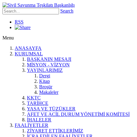
Search
RSS
Menu
ANASAYFA
KURUMSAL
BAŞKANIN MESAJI
MİSYON - VİZYON
YAYINLARIMIZ
Dergi
Kitap
Broşür
Makaleler
KKTC
TARİHÇE
YASA VE TÜZÜKLER
AFET VE ACİL DURUM YÖNETİMİ KOMİTESİ
İHALELER
FAALİYETLER
ZİYARET ETTİKLERİMİZ
İCRA EDİLEN FAALİYETLER