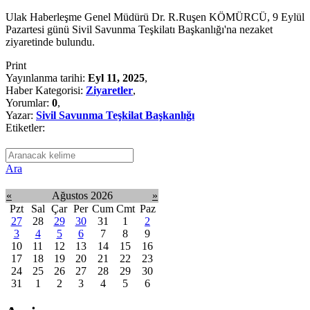
Ulak Haberleşme Genel Müdürü Dr. R.Ruşen KÖMÜRCÜ, 9 Eylül
Pazartesi günü Sivil Savunma Teşkilatı Başkanlığı'na nezaket
ziyaretinde bulundu.
Print
Yayınlanma tarihi:
Eyl 11, 2025
,
Haber Kategorisi:
Ziyaretler
,
Yorumlar:
0
,
Yazar:
Sivil Savunma Teşkilat Başkanlığı
Etiketler:
Ara
«
Ağustos 2026
»
Pzt
Sal
Çar
Per
Cum
Cmt
Paz
27
28
29
30
31
1
2
3
4
5
6
7
8
9
10
11
12
13
14
15
16
17
18
19
20
21
22
23
24
25
26
27
28
29
30
31
1
2
3
4
5
6