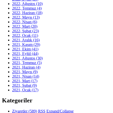
2022, Ağustos
(10)
2022, Temmuz
(4)
2022, Haziran
(18)
2022, Mayıs
(13)
2022, Nisan
(6)
2022, Mart
(20)
2022, Şubat
(23)
2022, Ocak
(11)
2021, Aralık
(16)
2021, Kasım
(29)
2021, Ekim
(41)
2021, Eylül
(44)
2021, Ağustos
(30)
2021, Temmuz
(5)
2021, Haziran
(4)
2021, Mayıs
(9)
2021, Nisan
(14)
2021, Mart
(17)
2021, Şubat
(9)
2021, Ocak
(17)
Kategoriler
Ziyaretler
(589)
RSS
Expand/Collapse