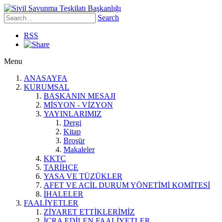
Search
RSS
Menu
ANASAYFA
KURUMSAL
BAŞKANIN MESAJI
MİSYON - VİZYON
YAYINLARIMIZ
Dergi
Kitap
Broşür
Makaleler
KKTC
TARİHÇE
YASA VE TÜZÜKLER
AFET VE ACİL DURUM YÖNETİMİ KOMİTESİ
İHALELER
FAALİYETLER
ZİYARET ETTİKLERİMİZ
İCRA EDİLEN FAALİYETLER