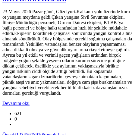
23 Mayıs 2026 Pazar günü, Güzelyurt-Kalkanlı yolu üzerinde kuru
ot yangını meydana geldi.Çıkan yangına Sivil Savunma ekipleri,
İtfaiye Müdürlüğü personeli, Orman Dairesi ekipleri, KTBK’ya
bağlı personel ve bölge halkı tarafından hızlı bir şekilde müdahale
edildi.Ekiplerin koordineli çalışması sonucunda yangın kontrol altına
alınarak söndürüldü. Olay bölgesinde gerekli soğutma çalışmaları da
tamamlandı.Yetkililer, vatandaşları benzer olayların yaşanmaması
adına dikkatli olmaya ve güvenlik uyarılarına riayet etmeye çağırdı.
Ayrıca bu yıl etkili ve verimli geçen yağışların ardından birçok
bölgede yoğun şekilde yeşeren otların kuruma sürecine girdiğine
dikkat çekilerek, özellikle yaz aylarının yaklaşmasıyla birlikte
yangın riskinin ciddi ölçüde arttığı belirtildi. Bu kapsamda
vatandaşların sigara izmaritlerini çevreye atmaktan kaçınmaları,
piknik ateşi ve anız yakmamaları, doğaya cam şişe bırakmamaları ve
yangına sebebiyet verebilecek her türlü dikkatsiz davranıştan uzak
durmaları gerektiği vurgulandı.
Devamını oku
621
0
Önceki
1
2
3
4
5
6
7
8
9
10
Sonraki
Last