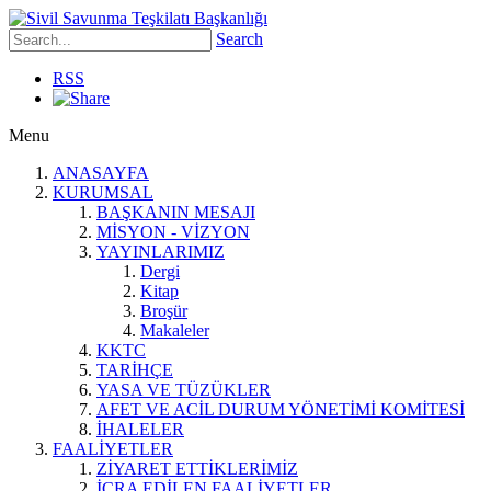
Search
RSS
Menu
ANASAYFA
KURUMSAL
BAŞKANIN MESAJI
MİSYON - VİZYON
YAYINLARIMIZ
Dergi
Kitap
Broşür
Makaleler
KKTC
TARİHÇE
YASA VE TÜZÜKLER
AFET VE ACİL DURUM YÖNETİMİ KOMİTESİ
İHALELER
FAALİYETLER
ZİYARET ETTİKLERİMİZ
İCRA EDİLEN FAALİYETLER