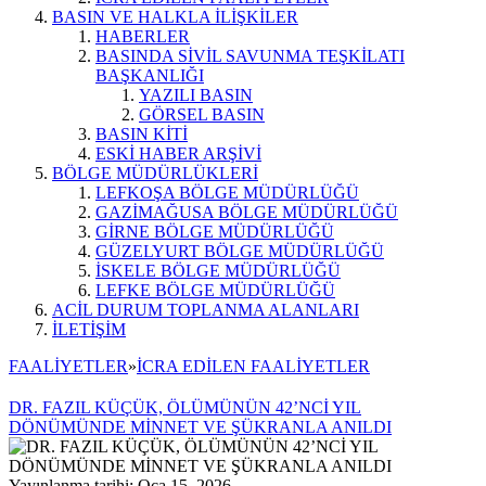
BASIN VE HALKLA İLİŞKİLER
HABERLER
BASINDA SİVİL SAVUNMA TEŞKİLATI
BAŞKANLIĞI
YAZILI BASIN
GÖRSEL BASIN
BASIN KİTİ
ESKİ HABER ARŞİVİ
BÖLGE MÜDÜRLÜKLERİ
LEFKOŞA BÖLGE MÜDÜRLÜĞÜ
GAZİMAĞUSA BÖLGE MÜDÜRLÜĞÜ
GİRNE BÖLGE MÜDÜRLÜĞÜ
GÜZELYURT BÖLGE MÜDÜRLÜĞÜ
İSKELE BÖLGE MÜDÜRLÜĞÜ
LEFKE BÖLGE MÜDÜRLÜĞÜ
ACİL DURUM TOPLANMA ALANLARI
İLETİŞİM
FAALİYETLER
»
İCRA EDİLEN FAALİYETLER
DR. FAZIL KÜÇÜK, ÖLÜMÜNÜN 42’NCİ YIL
DÖNÜMÜNDE MİNNET VE ŞÜKRANLA ANILDI
Yayınlanma tarihi: Oca 15, 2026