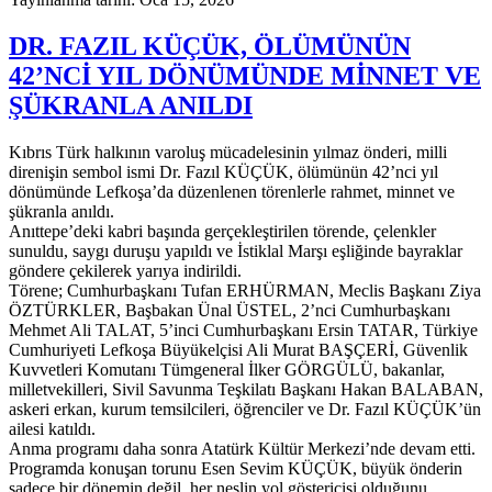
DR. FAZIL KÜÇÜK, ÖLÜMÜNÜN
42’NCİ YIL DÖNÜMÜNDE MİNNET VE
ŞÜKRANLA ANILDI
Kıbrıs Türk halkının varoluş mücadelesinin yılmaz önderi, milli
direnişin sembol ismi Dr. Fazıl KÜÇÜK, ölümünün 42’nci yıl
dönümünde Lefkoşa’da düzenlenen törenlerle rahmet, minnet ve
şükranla anıldı.
Anıttepe’deki kabri başında gerçekleştirilen törende, çelenkler
sunuldu, saygı duruşu yapıldı ve İstiklal Marşı eşliğinde bayraklar
göndere çekilerek yarıya indirildi.
Törene; Cumhurbaşkanı Tufan ERHÜRMAN, Meclis Başkanı Ziya
ÖZTÜRKLER, Başbakan Ünal ÜSTEL, 2’nci Cumhurbaşkanı
Mehmet Ali TALAT, 5’inci Cumhurbaşkanı Ersin TATAR, Türkiye
Cumhuriyeti Lefkoşa Büyükelçisi Ali Murat BAŞÇERİ, Güvenlik
Kuvvetleri Komutanı Tümgeneral İlker GÖRGÜLÜ, bakanlar,
milletvekilleri, Sivil Savunma Teşkilatı Başkanı Hakan BALABAN,
askeri erkan, kurum temsilcileri, öğrenciler ve Dr. Fazıl KÜÇÜK’ün
ailesi katıldı.
Anma programı daha sonra Atatürk Kültür Merkezi’nde devam etti.
Programda konuşan torunu Esen Sevim KÜÇÜK, büyük önderin
sadece bir dönemin değil, her neslin yol göstericisi olduğunu