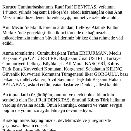
Kurucu Cumhurbaşkanımız Rauf Raif DENKTAŞ, vefatının
14’üncü yılında başkent Lefkoşa’da, ebedi istirahatgâhı olan Anıt
Mezarı’nda düzenlenen törenle saygı, minnet ve özlemle anıldı.
Anıt Mezarı’ndaki ilk törenin ardından, Lefkoşa Atatürk Kültür
Merkezi’nde gerçekleştirilen ikinci törende de bağımsızlık
mücadelemizin mimarı büyük liderimiz bir kez daha rahmetle yâd
edildi.
Anma törenlerine; Cumhurbaşkanı Tufan ERHÜRMAN, Meclis
Başkanı Ziya ÖZTÜRKLER, Başbakan Ünal ÜSTEL, Türkiye
Cumhuriyeti Lefkoşa Büyükelçisi Ali Murat BAŞÇERİ, Kıbrıs
Türk Barış Kuvvetleri Komutanı Korgeneral Sebahattin KILINÇ,
Güvenlik Kuvvetleri Komutanı Tümgeneral İlker GÖRGÜLÜ, bazı
bakanlar, milletvekilleri, Sivil Savunma Teşkilatı Başkanı Hakan
BALABAN, askeri erkân, vatandaşlar ve Denktaş ailesi katıldı.
Bu topraklarda özgürlüğün, onurun ve devlet olma bilincinin
sembolü olan Rauf Raif DENKTAŞ, ömrünü Kıbrıs Türk halkının
varoluş davasına adadı. Onun kararlılığı, cesareti ve vatan sevgisi
bugün de yolumuzu aydınlatmaya devam ediyor.
Bıraktığı miras bayrağımızda, devletimizde ve yüreğimizde
yaşamaya devam edecek.
Ruhun şad olsun büyük lider…