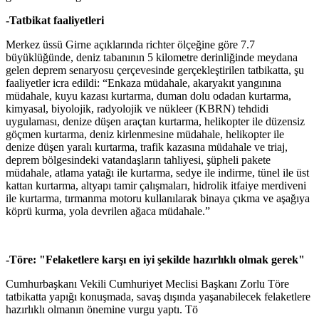
-Tatbikat faaliyetleri
Merkez üssü Girne açıklarında richter ölçeğine göre 7.7
büyüklüğünde, deniz tabanının 5 kilometre derinliğinde meydana
gelen deprem senaryosu çerçevesinde gerçekleştirilen tatbikatta, şu
faaliyetler icra edildi: “Enkaza müdahale, akaryakıt yangınına
müdahale, kuyu kazası kurtarma, duman dolu odadan kurtarma,
kimyasal, biyolojik, radyolojik ve nükleer (KBRN) tehdidi
uygulaması, denize düşen araçtan kurtarma, helikopter ile düzensiz
göçmen kurtarma, deniz kirlenmesine müdahale, helikopter ile
denize düşen yaralı kurtarma, trafik kazasına müdahale ve triaj,
deprem bölgesindeki vatandaşların tahliyesi, şüpheli pakete
müdahale, atlama yatağı ile kurtarma, sedye ile indirme, tünel ile üst
kattan kurtarma, altyapı tamir çalışmaları, hidrolik itfaiye merdiveni
ile kurtarma, tırmanma motoru kullanılarak binaya çıkma ve aşağıya
köprü kurma, yola devrilen ağaca müdahale.”
-Töre: "Felaketlere karşı en iyi şekilde hazırlıklı olmak gerek"
Cumhurbaşkanı Vekili Cumhuriyet Meclisi Başkanı Zorlu Töre
tatbikatta yapığı konuşmada, savaş dışında yaşanabilecek felaketlere
hazırlıklı olmanın önemine vurgu yaptı. Tö