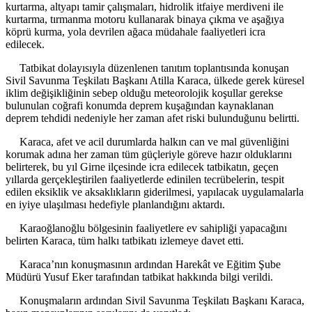
kurtarma, altyapı tamir çalışmaları, hidrolik itfaiye merdiveni ile
kurtarma, tırmanma motoru kullanarak binaya çıkma ve aşağıya
köprü kurma, yola devrilen ağaca müdahale faaliyetleri icra
edilecek.
Tatbikat dolayısıyla düzenlenen tanıtım toplantısında konuşan
Sivil Savunma Teşkilatı Başkanı Atilla Karaca, ülkede gerek küresel
iklim değişikliğinin sebep olduğu meteorolojik koşullar gerekse
bulunulan coğrafi konumda deprem kuşağından kaynaklanan
deprem tehdidi nedeniyle her zaman afet riski bulunduğunu belirtti.
Karaca, afet ve acil durumlarda halkın can ve mal güvenliğini
korumak adına her zaman tüm güçleriyle göreve hazır olduklarını
belirterek, bu yıl Girne ilçesinde icra edilecek tatbikatın, geçen
yıllarda gerçekleştirilen faaliyetlerde edinilen tecrübelerin, tespit
edilen eksiklik ve aksaklıkların giderilmesi, yapılacak uygulamalarla
en iyiye ulaşılması hedefiyle planlandığını aktardı.
Karaoğlanoğlu bölgesinin faaliyetlere ev sahipliği yapacağını
belirten Karaca, tüm halkı tatbikatı izlemeye davet etti.
Karaca’nın konuşmasının ardından Harekât ve Eğitim Şube
Müdürü Yusuf Eker tarafından tatbikat hakkında bilgi verildi.
Konuşmaların ardından Sivil Savunma Teşkilatı Başkanı Karaca,