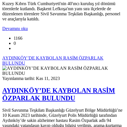
Kuzey Kıbrıs Türk Cumhuriyeti'nin 40'ıncı kuruluş yıl dönümü
törenlerle kutlandı. Başkent Lefkoşa'nın yanı sıra ilçelerde de
düzenlenen törenlere Sivil Savunma Teşkilatı Başkanlığı, personel
ve araçlarıyla katıldı.
Devamını oku
1166
0
AYDINKÖY’DE KAYBOLAN RASİM ÖZPARLAK
BULUNDU
Yayınlanma tarihi: Kas 11, 2023
AYDINKÖY’DE KAYBOLAN RASİM
ÖZPARLAK BULUNDU
Sivil Savunma Teşkilatı Başkanlığı Güzelyurt Bölge Müdürlüğü’ne
10 Kasım 2023 tarihinde, Güzelyurt Polis Müdürlüğü tarafından
Aydınköy’de sakin alzheimer hastası Rasim Özparlak adlı 94
yaşındaki vatandaşın kayıp olduğu bilgisi verilmiş, arama-kurtarma