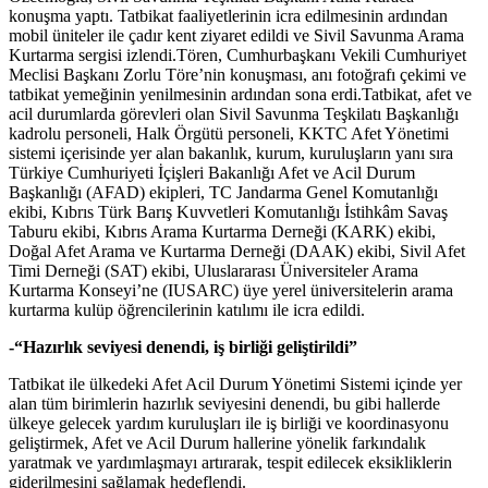
konuşma yaptı. Tatbikat faaliyetlerinin icra edilmesinin ardından
mobil üniteler ile çadır kent ziyaret edildi ve Sivil Savunma Arama
Kurtarma sergisi izlendi.Tören, Cumhurbaşkanı Vekili Cumhuriyet
Meclisi Başkanı Zorlu Töre’nin konuşması, anı fotoğrafı çekimi ve
tatbikat yemeğinin yenilmesinin ardından sona erdi.Tatbikat, afet ve
acil durumlarda görevleri olan Sivil Savunma Teşkilatı Başkanlığı
kadrolu personeli, Halk Örgütü personeli, KKTC Afet Yönetimi
sistemi içerisinde yer alan bakanlık, kurum, kuruluşların yanı sıra
Türkiye Cumhuriyeti İçişleri Bakanlığı Afet ve Acil Durum
Başkanlığı (AFAD) ekipleri, TC Jandarma Genel Komutanlığı
ekibi, Kıbrıs Türk Barış Kuvvetleri Komutanlığı İstihkâm Savaş
Taburu ekibi, Kıbrıs Arama Kurtarma Derneği (KARK) ekibi,
Doğal Afet Arama ve Kurtarma Derneği (DAAK) ekibi, Sivil Afet
Timi Derneği (SAT) ekibi, Uluslararası Üniversiteler Arama
Kurtarma Konseyi’ne (IUSARC) üye yerel üniversitelerin arama
kurtarma kulüp öğrencilerinin katılımı ile icra edildi.
-“Hazırlık seviyesi denendi, iş birliği geliştirildi”
Tatbikat ile ülkedeki Afet Acil Durum Yönetimi Sistemi içinde yer
alan tüm birimlerin hazırlık seviyesini denendi, bu gibi hallerde
ülkeye gelecek yardım kuruluşları ile iş birliği ve koordinasyonu
geliştirmek, Afet ve Acil Durum hallerine yönelik farkındalık
yaratmak ve yardımlaşmayı artırarak, tespit edilecek eksikliklerin
giderilmesini sağlamak hedeflendi.