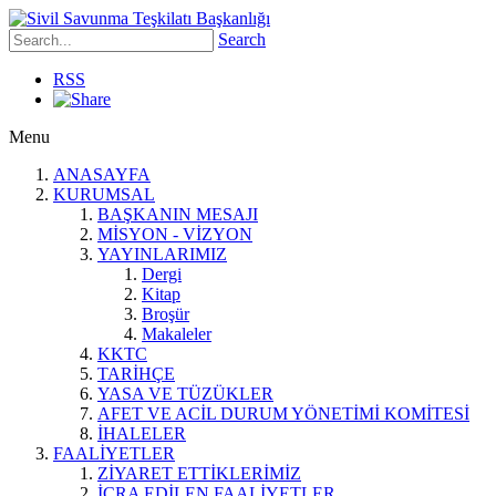
Search
RSS
Menu
ANASAYFA
KURUMSAL
BAŞKANIN MESAJI
MİSYON - VİZYON
YAYINLARIMIZ
Dergi
Kitap
Broşür
Makaleler
KKTC
TARİHÇE
YASA VE TÜZÜKLER
AFET VE ACİL DURUM YÖNETİMİ KOMİTESİ
İHALELER
FAALİYETLER
ZİYARET ETTİKLERİMİZ
İCRA EDİLEN FAALİYETLER