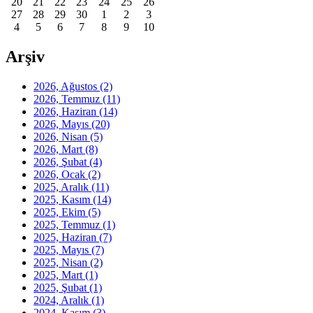
20
21
22
23
24
25
26
27
28
29
30
1
2
3
4
5
6
7
8
9
10
Arşiv
2026, Ağustos
(2)
2026, Temmuz
(11)
2026, Haziran
(14)
2026, Mayıs
(20)
2026, Nisan
(5)
2026, Mart
(8)
2026, Şubat
(4)
2026, Ocak
(2)
2025, Aralık
(11)
2025, Kasım
(14)
2025, Ekim
(5)
2025, Temmuz
(1)
2025, Haziran
(7)
2025, Mayıs
(7)
2025, Nisan
(2)
2025, Mart
(1)
2025, Şubat
(1)
2024, Aralık
(1)
2024, Kasım
(3)