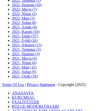
2022, Temmuz
(2)
2022, Haziran
(10)
2022, Mayıs
(7)
2022, Nisan
(2)
2022, Mart
(3)
2022, Şubat
(8)
2021, Aralık
(4)
2021, Kasım
(16)
2021, Ekim
(37)
2021, Eylül
(26)
2021, Ağustos
(15)
2021, Temmuz
(3)
2021, Haziran
(3)
2021, Mayıs
(6)
2021, Nisan
(6)
2021, Mart
(11)
2021, Şubat
(9)
2021, Ocak
(16)
Terms Of Use
|
Privacy Statement
-
Copyright [2025]
ANASAYFA
KURUMSAL
FAALİYETLER
BÖLGE MÜDÜRLÜKLERİ
ACİL DURUM TOPLANMA ALANLARI