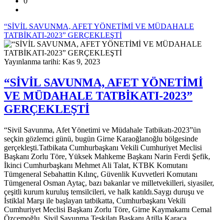
0
“SİVİL SAVUNMA, AFET YÖNETİMİ VE MÜDAHALE
TATBİKATI-2023” GERÇEKLEŞTİ
Yayınlanma tarihi: Kas 9, 2023
“SİVİL SAVUNMA, AFET YÖNETİMİ
VE MÜDAHALE TATBİKATI-2023”
GERÇEKLEŞTİ
“Sivil Savunma, Afet Yönetimi ve Müdahale Tatbikatı-2023”ün
seçkin gözlemci günü, bugün Girne Karaoğlanoğlu bölgesinde
gerçekleşti.Tatbikata Cumhurbaşkanı Vekili Cumhuriyet Meclisi
Başkanı Zorlu Töre, Yüksek Mahkeme Başkanı Narin Ferdi Şefik,
İkinci Cumhurbaşkanı Mehmet Ali Talat, KTBK Komutanı
Tümgeneral Sebahattin Kılınç, Güvenlik Kuvvetleri Komutanı
Tümgeneral Osman Aytaç, bazı bakanlar ve milletvekilleri, siyasiler,
çeşitli kurum kuruluş temsilcileri, ve halk katıldı.Saygı duruşu ve
İstiklal Marşı ile başlayan tatbikatta, Cumhurbaşkanı Vekili
Cumhuriyet Meclisi Başkanı Zorlu Töre, Girne Kaymakamı Cemal
Özcemoğlu, Sivil Savunma Teşkilatı Başkanı Atilla Karaca