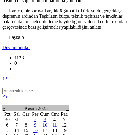
basın mensuplarının sorularını da yanıtladı.
Karaca, bir soruya karşılık 6 Şubat’ta Türkiye’de gerçekleşen
depremin ardından Teşkilatın bütçe, teknik teçhizat ve imkânlar
bakımından nispeten ilerleme kaydettiğini, sadece kendi imkânları
çerçevesinde bazı geliştirmeler yapılabildiğini anlattı.
Başka b
Devamını oku
1123
0
1
2
Ara
«
Kasım 2023
»
Pzt
Sal
Çar
Per
Cum
Cmt
Paz
30
31
1
2
3
4
5
6
7
8
9
10
11
12
13
14
15
16
17
18
19