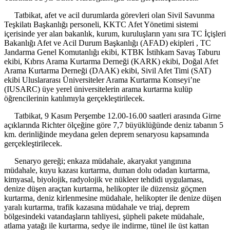
Tatbikat, afet ve acil durumlarda görevleri olan Sivil Savunma
Teşkilatı Başkanlığı personeli, KKTC Afet Yönetimi sistemi
içerisinde yer alan bakanlık, kurum, kuruluşların yanı sıra TC İçişleri
Bakanlığı Afet ve Acil Durum Başkanlığı (AFAD) ekipleri , TC
Jandarma Genel Komutanlığı ekibi, KTBK İstihkam Savaş Taburu
ekibi, Kıbrıs Arama Kurtarma Derneği (KARK) ekibi, Doğal Afet
Arama Kurtarma Derneği (DAAK) ekibi, Sivil Afet Timi (SAT)
ekibi Uluslararası Üniversiteler Arama Kurtarma Konseyi’ne
(IUSARC) üye yerel üniversitelerin arama kurtarma kulüp
öğrencilerinin katılımıyla gerçekleştirilecek.
Tatbikat, 9 Kasım Perşembe 12.00-16.00 saatleri arasında Girne
açıklarında Richter ölçeğine göre 7,7 büyüklüğünde deniz tabanın 5
km. derinliğinde meydana gelen deprem senaryosu kapsamında
gerçekleştirilecek.
Senaryo gereği; enkaza müdahale, akaryakıt yangınına
müdahale, kuyu kazası kurtarma, duman dolu odadan kurtarma,
kimyasal, biyolojik, radyolojik ve nükleer tehdidi uygulaması,
denize düşen araçtan kurtarma, helikopter ile düzensiz göçmen
kurtarma, deniz kirlenmesine müdahale, helikopter ile denize düşen
yaralı kurtarma, trafik kazasına müdahale ve triaj, deprem
bölgesindeki vatandaşların tahliyesi, şüpheli pakete müdahale,
atlama yatağı ile kurtarma, sedye ile indirme, tünel ile üst kattan