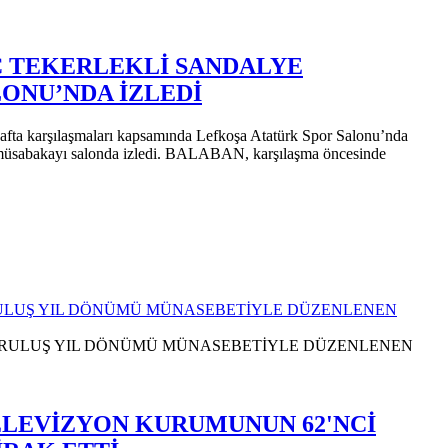
C TEKERLEKLİ SANDALYE
ONU’NDA İZLEDİ
fta karşılaşmaları kapsamında Lefkoşa Atatürk Spor Salonu’nda
müsabakayı salonda izledi. BALABAN, karşılaşma öncesinde
RULUŞ YIL DÖNÜMÜ MÜNASEBETİYLE DÜZENLENEN
ELEVİZYON KURUMUNUN 62'NCİ