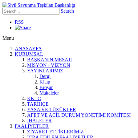
Search
RSS
Menu
ANASAYFA
KURUMSAL
BAŞKANIN MESAJI
MİSYON - VİZYON
YAYINLARIMIZ
Dergi
Kitap
Broşür
Makaleler
KKTC
TARİHÇE
YASA VE TÜZÜKLER
AFET VE ACİL DURUM YÖNETİMİ KOMİTESİ
İHALELER
FAALİYETLER
ZİYARET ETTİKLERİMİZ
İCRA EDİLEN FAALİYETLER