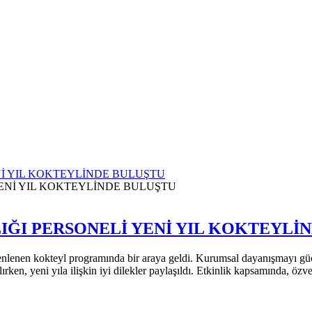
Nİ YIL KOKTEYLİNDE BULUŞTU
LIĞI PERSONELİ YENİ YIL KOKTEYLİ
zenlenen kokteyl programında bir araya geldi. Kurumsal dayanışmayı güç
ırken, yeni yıla ilişkin iyi dilekler paylaşıldı. Etkinlik kapsamında, özv