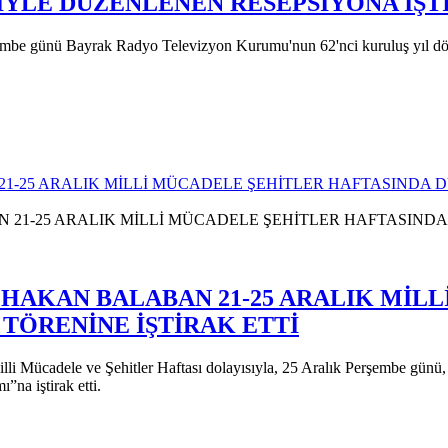
YLE DÜZENLENEN RESEPSİYONA İŞT
e günü Bayrak Radyo Televizyon Kurumu'nun 62'nci kuruluş yıl dönüm
21-25 ARALIK MİLLİ MÜCADELE ŞEHİTLER HAFTASINDA 
I HAKAN BALABAN 21-25 ARALIK MİL
TÖRENİNE İŞTİRAK ETTİ
Mücadele ve Şehitler Haftası dolayısıyla, 25 Aralık Perşembe günü, G
”na iştirak etti.