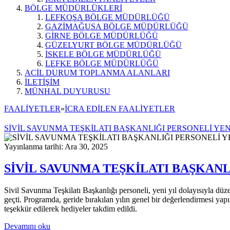
BÖLGE MÜDÜRLÜKLERİ
LEFKOŞA BÖLGE MÜDÜRLÜĞÜ
GAZİMAĞUSA BÖLGE MÜDÜRLÜĞÜ
GİRNE BÖLGE MÜDÜRLÜĞÜ
GÜZELYURT BÖLGE MÜDÜRLÜĞÜ
İSKELE BÖLGE MÜDÜRLÜĞÜ
LEFKE BÖLGE MÜDÜRLÜĞÜ
ACİL DURUM TOPLANMA ALANLARI
İLETİŞİM
MÜNHAL DUYURUSU
FAALİYETLER
»
İCRA EDİLEN FAALİYETLER
SİVİL SAVUNMA TEŞKİLATI BAŞKANLIĞI PERSONELİ YE
Yayınlanma tarihi: Ara 30, 2025
SİVİL SAVUNMA TEŞKİLATI BAŞKAN
Sivil Savunma Teşkilatı Başkanlığı personeli, yeni yıl dolayısıyla dü
geçti. Programda, geride bırakılan yılın genel bir değerlendirmesi yapıl
teşekkür edilerek hediyeler takdim edildi.
Devamını oku