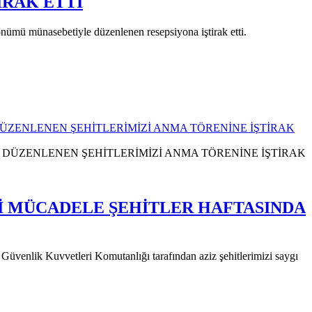
İRAK ETTİ
ü münasebetiyle düzenlenen resepsiyona iştirak etti.
DÜZENLENEN ŞEHİTLERİMİZİ ANMA TÖRENİNE İŞTİRAK
Lİ MÜCADELE ŞEHİTLER HAFTASINDA
üvenlik Kuvvetleri Komutanlığı tarafından aziz şehitlerimizi saygı