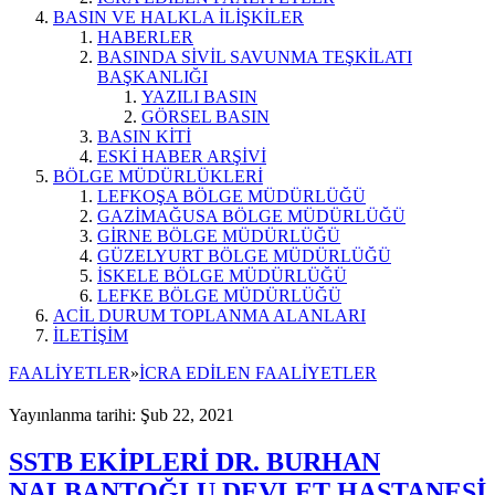
BASIN VE HALKLA İLİŞKİLER
HABERLER
BASINDA SİVİL SAVUNMA TEŞKİLATI
BAŞKANLIĞI
YAZILI BASIN
GÖRSEL BASIN
BASIN KİTİ
ESKİ HABER ARŞİVİ
BÖLGE MÜDÜRLÜKLERİ
LEFKOŞA BÖLGE MÜDÜRLÜĞÜ
GAZİMAĞUSA BÖLGE MÜDÜRLÜĞÜ
GİRNE BÖLGE MÜDÜRLÜĞÜ
GÜZELYURT BÖLGE MÜDÜRLÜĞÜ
İSKELE BÖLGE MÜDÜRLÜĞÜ
LEFKE BÖLGE MÜDÜRLÜĞÜ
ACİL DURUM TOPLANMA ALANLARI
İLETİŞİM
FAALİYETLER
»
İCRA EDİLEN FAALİYETLER
Yayınlanma tarihi: Şub 22, 2021
SSTB EKİPLERİ DR. BURHAN
NALBANTOĞLU DEVLET HASTANESİ