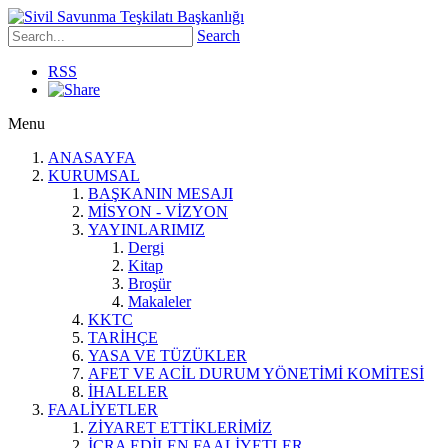
Search
RSS
Menu
ANASAYFA
KURUMSAL
BAŞKANIN MESAJI
MİSYON - VİZYON
YAYINLARIMIZ
Dergi
Kitap
Broşür
Makaleler
KKTC
TARİHÇE
YASA VE TÜZÜKLER
AFET VE ACİL DURUM YÖNETİMİ KOMİTESİ
İHALELER
FAALİYETLER
ZİYARET ETTİKLERİMİZ
İCRA EDİLEN FAALİYETLER