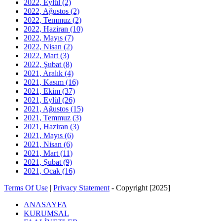
2022, Eylül
(2)
2022, Ağustos
(2)
2022, Temmuz
(2)
2022, Haziran
(10)
2022, Mayıs
(7)
2022, Nisan
(2)
2022, Mart
(3)
2022, Şubat
(8)
2021, Aralık
(4)
2021, Kasım
(16)
2021, Ekim
(37)
2021, Eylül
(26)
2021, Ağustos
(15)
2021, Temmuz
(3)
2021, Haziran
(3)
2021, Mayıs
(6)
2021, Nisan
(6)
2021, Mart
(11)
2021, Şubat
(9)
2021, Ocak
(16)
Terms Of Use
|
Privacy Statement
-
Copyright [2025]
ANASAYFA
KURUMSAL