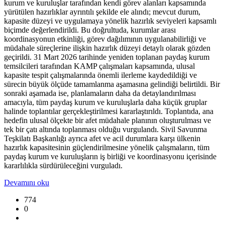
kurum ve kuruluşlar tarafından kendi görev alanları kapsamında
yürütülen hazırlıklar ayrıntılı şekilde ele alındı; mevcut durum,
kapasite düzeyi ve uygulamaya yönelik hazırlık seviyeleri kapsamlı
biçimde değerlendirildi. Bu doğrultuda, kurumlar arası
koordinasyonun etkinliği, görev dağılımının uygulanabilirliği ve
müdahale süreçlerine ilişkin hazırlık düzeyi detaylı olarak gözden
geçirildi. 31 Mart 2026 tarihinde yeniden toplanan paydaş kurum
temsilcileri tarafından KAMP çalışmaları kapsamında, ulusal
kapasite tespit çalışmalarında önemli ilerleme kaydedildiği ve
sürecin büyük ölçüde tamamlanma aşamasına gelindiği belirtildi. Bir
sonraki aşamada ise, planlamaların daha da detaylandırılması
amacıyla, tüm paydaş kurum ve kuruluşlarla daha küçük gruplar
halinde toplantılar gerçekleştirilmesi kararlaştırıldı. Toplantıda, ana
hedefin ulusal ölçekte bir afet müdahale planının oluşturulması ve
tek bir çatı altında toplanması olduğu vurgulandı. Sivil Savunma
Teşkilatı Başkanlığı ayrıca afet ve acil durumlara karşı ülkenin
hazırlık kapasitesinin güçlendirilmesine yönelik çalışmaların, tüm
paydaş kurum ve kuruluşların iş birliği ve koordinasyonu içerisinde
kararlılıkla sürdürüleceğini vurguladı.
Devamını oku
774
0