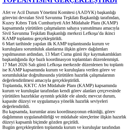
TOPLANTISINI GERÇEKLEŞTİRDİ
Afet ve Acil Durum Yönetimi Komitesi (AADYK) başkanlığı
görevini devralan Sivil Savunma Teşkilatı Başkanlığı tarafından,
Kuzey Kıbrıs Türk Cumhuriyeti Afet Müdahale Planı (KAMP)
kapsamında yürütülen çalışmaların sahaya yansıtılması amacıyla
Sivil Savunma Teşkilatı Başkanlığı merkezi Lefkoşa’da ikinci
KAMP toplantısı gerçekleştirildi.
6 Mart tarihinde yapılan ilk KAMP toplantısında kurum ve
kuruluşlara sorumluluk alanlarına ilişkin görev dağılımları
yapılmasının ardından, 13 Mart Cuma günü ilçe kaymakamlıkları
başkanlığında ilçe bazlı koordinasyon toplantıları düzenlenmişti.
17 Mart 2026 Salı günü Lefkoşa merkezde düzenlenen bu toplantı
ise KAMP kapsamında kurum ve kuruluşlara verilen görev ve
sorumluluklar doğrultusunda yürütülen hazırlık çalışmalarının
değerlendirilmesi amacıyla gerçekleştirildi.
Toplantıda, KKTC Afet Müdahale Planı (KAMP) kapsamında
kurum ve kuruluşlar tarafından kendi görev alanları çerçevesinde
yürütülen hazırlıklar ayrıntılı şekilde ele alındı; mevcut durum,
kapasite düzeyi ve uygulamaya yönelik hazırlık seviyeleri
değerlendirildi.
Bu kapsamda, kurumlar arası koordinasyonun etkinliği, görev
dağılımının uygulanabilirliği ve müdahale süreçlerine ilişkin hazırlık
düzeyi kapsamlı biçimde gözden geçirildi.
Bugün gerçekleştirilen toplantıda kurum ve kuruluşlar tarafından