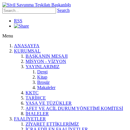
Search
RSS
Menu
ANASAYFA
KURUMSAL
BAŞKANIN MESAJI
MİSYON - VİZYON
YAYINLARIMIZ
Dergi
Kitap
Broşür
Makaleler
KKTC
TARİHÇE
YASA VE TÜZÜKLER
AFET VE ACİL DURUM YÖNETİMİ KOMİTESİ
İHALELER
FAALİYETLER
ZİYARET ETTİKLERİMİZ
İCRA EDİLEN FAALİYETLER