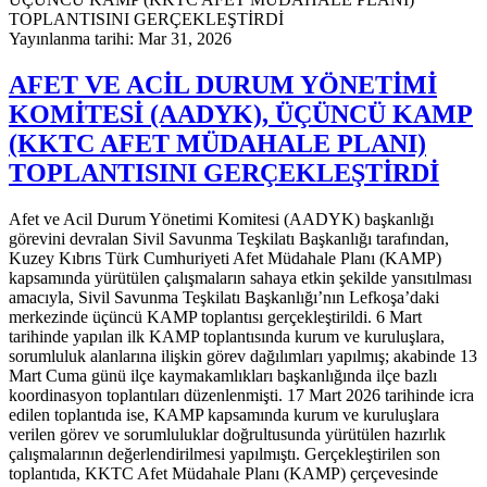
Yayınlanma tarihi: Mar 31, 2026
AFET VE ACİL DURUM YÖNETİMİ
KOMİTESİ (AADYK), ÜÇÜNCÜ KAMP
(KKTC AFET MÜDAHALE PLANI)
TOPLANTISINI GERÇEKLEŞTİRDİ
Afet ve Acil Durum Yönetimi Komitesi (AADYK) başkanlığı
görevini devralan Sivil Savunma Teşkilatı Başkanlığı tarafından,
Kuzey Kıbrıs Türk Cumhuriyeti Afet Müdahale Planı (KAMP)
kapsamında yürütülen çalışmaların sahaya etkin şekilde yansıtılması
amacıyla, Sivil Savunma Teşkilatı Başkanlığı’nın Lefkoşa’daki
merkezinde üçüncü KAMP toplantısı gerçekleştirildi. 6 Mart
tarihinde yapılan ilk KAMP toplantısında kurum ve kuruluşlara,
sorumluluk alanlarına ilişkin görev dağılımları yapılmış; akabinde 13
Mart Cuma günü ilçe kaymakamlıkları başkanlığında ilçe bazlı
koordinasyon toplantıları düzenlenmişti. 17 Mart 2026 tarihinde icra
edilen toplantıda ise, KAMP kapsamında kurum ve kuruluşlara
verilen görev ve sorumluluklar doğrultusunda yürütülen hazırlık
çalışmalarının değerlendirilmesi yapılmıştı. Gerçekleştirilen son
toplantıda, KKTC Afet Müdahale Planı (KAMP) çerçevesinde