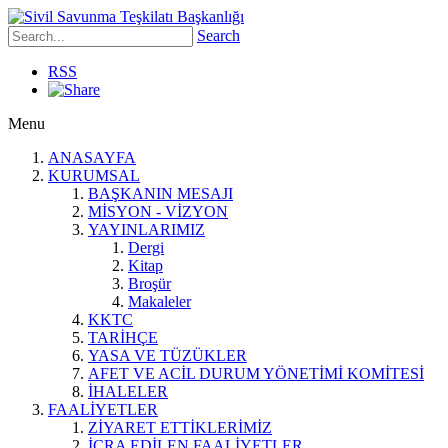
Search
RSS
Menu
ANASAYFA
KURUMSAL
BAŞKANIN MESAJI
MİSYON - VİZYON
YAYINLARIMIZ
Dergi
Kitap
Broşür
Makaleler
KKTC
TARİHÇE
YASA VE TÜZÜKLER
AFET VE ACİL DURUM YÖNETİMİ KOMİTESİ
İHALELER
FAALİYETLER
ZİYARET ETTİKLERİMİZ
İCRA EDİLEN FAALİYETLER