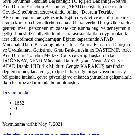
Sivil Savunma Teşkilatı Başkanlığı; TC İçişleri Bakanlığı Afet ve
Acil Durum Yönetimi Başkanlığı (AFAD) ile işbirliği içerisinde
Covid-19 tedbirleri çerçevesinde, online “Deprem Tecrübe
Aktarımı” eğitimi gerçekleştirdi. Eğitimde; Afet ve acil durumlarda
arama kurtarma hizmetlerinin daha etkin ve verimli bir şekilde yerine
getirebilmesi, personelin müdahale konusunda bilgi ve deneyiminin
geliştirilmesi ile faaliyetlerin uluslararası standartlara uygun olarak
icra edilebilmesi amaçlanmıştır. Eğitim kapsamında AFAD
Müdahale Daire Başkanlığından, Ulusal Arama Kurtarma Danışma
ve Uygulamayı Geliştirme Grup Başkanı Ahmet DAŞTEMİR, Afet
Acil Durum Yönetim Merkezi Çalışma Grup Başkanı Erkan
DOĞANAY, AFAD Müdahale Daire Başkanı Yusuf AYSU ve
AFAD İstanbul İl Birlik Müdürü Cengiz KARAKUŞ tarafından
depremin meydana gelişi, ekiplerin hazırlığı, organizasyonu, olay
bölgesine intikali, çevre güvenliği ve enkazda yürütülen çalışmalarla
ilgili tecrübe aktarımında bulunulmuştur.
Devamını oku
1652
0
Yayınlanma tarihi: May 7, 2021