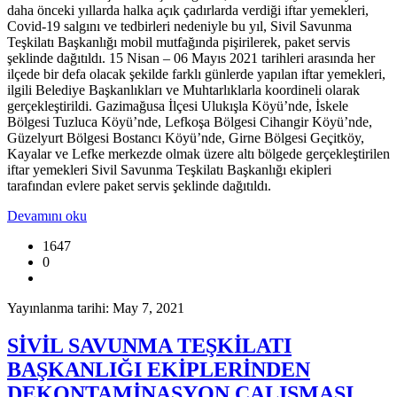
daha önceki yıllarda halka açık çadırlarda verdiği iftar yemekleri,
Covid-19 salgını ve tedbirleri nedeniyle bu yıl, Sivil Savunma
Teşkilatı Başkanlığı mobil mutfağında pişirilerek, paket servis
şeklinde dağıtıldı. 15 Nisan – 06 Mayıs 2021 tarihleri arasında her
ilçede bir defa olacak şekilde farklı günlerde yapılan iftar yemekleri,
ilgili Belediye Başkanlıkları ve Muhtarlıklarla koordineli olarak
gerçekleştirildi. Gazimağusa İlçesi Ulukışla Köyü’nde, İskele
Bölgesi Tuzluca Köyü’nde, Lefkoşa Bölgesi Cihangir Köyü’nde,
Güzelyurt Bölgesi Bostancı Köyü’nde, Girne Bölgesi Geçitköy,
Kayalar ve Lefke merkezde olmak üzere altı bölgede gerçekleştirilen
iftar yemekleri Sivil Savunma Teşkilatı Başkanlığı ekipleri
tarafından evlere paket servis şeklinde dağıtıldı.
Devamını oku
1647
0
Yayınlanma tarihi: May 7, 2021
SİVİL SAVUNMA TEŞKİLATI
BAŞKANLIĞI EKİPLERİNDEN
DEKONTAMİNASYON ÇALIŞMASI