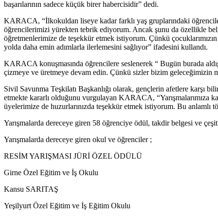
başarılarının sadece küçük birer habercisidir” dedi.
KARACA, “İlkokuldan liseye kadar farklı yaş gruplarındaki öğrenciler
öğrencilerimizi yürekten tebrik ediyorum. Ancak şunu da özellikle beli
öğretmenlerimize de teşekkür etmek istiyorum. Çünkü çocuklarımızın 
yolda daha emin adımlarla ilerlemesini sağlıyor” ifadesini kullandı.
KARACA konuşmasında öğrencilere seslenerek “ Bugün burada aldığınız 
çizmeye ve üretmeye devam edin. Çünkü sizler bizim geleceğimizin mi
Sivil Savunma Teşkilatı Başkanlığı olarak, gençlerin afetlere karşı bi
etmekte kararlı olduğunu vurgulayan KARACA, “Yarışmalarımıza katkı s
üyelerimize de huzurlarınızda teşekkür etmek istiyorum. Bu anlamlı tö
Yarışmalarda dereceye giren 58 öğrenciye ödül, takdir belgesi ve çeşitl
Yarışmalarda dereceye giren okul ve öğrenciler ;
RESİM YARIŞMASI JÜRİ ÖZEL ÖDÜLÜ
Girne Özel Eğitim ve İş Okulu
Kansu SARITAŞ
Yeşilyurt Özel Eğitim ve İş Eğitim Okulu