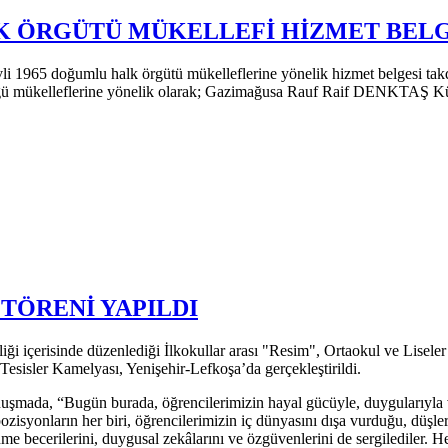
LK ÖRGÜTÜ MÜKELLEFİ HİZMET BELG
li 1965 doğumlu halk örgütü mükelleflerine yönelik hizmet belgesi takdi
 mükelleflerine yönelik olarak; Gazimağusa Rauf Raif DENKTAŞ Kült
TÖRENİ YAPILDI
rliği içerisinde düzenlediği İlkokullar arası "Resim", Ortaokul ve Lise
esisler Kamelyası, Yenişehir-Lefkoşa’da gerçekleştirildi.
mada, “Bugün burada, öğrencilerimizin hayal gücüyle, duygularıyla ve 
zisyonların her biri, öğrencilerimizin iç dünyasını dışa vurduğu, düşler
e becerilerini, duygusal zekâlarını ve özgüvenlerini de sergilediler. He