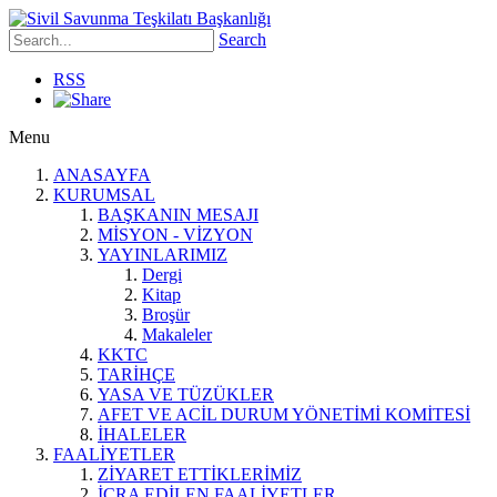
Search
RSS
Menu
ANASAYFA
KURUMSAL
BAŞKANIN MESAJI
MİSYON - VİZYON
YAYINLARIMIZ
Dergi
Kitap
Broşür
Makaleler
KKTC
TARİHÇE
YASA VE TÜZÜKLER
AFET VE ACİL DURUM YÖNETİMİ KOMİTESİ
İHALELER
FAALİYETLER
ZİYARET ETTİKLERİMİZ
İCRA EDİLEN FAALİYETLER