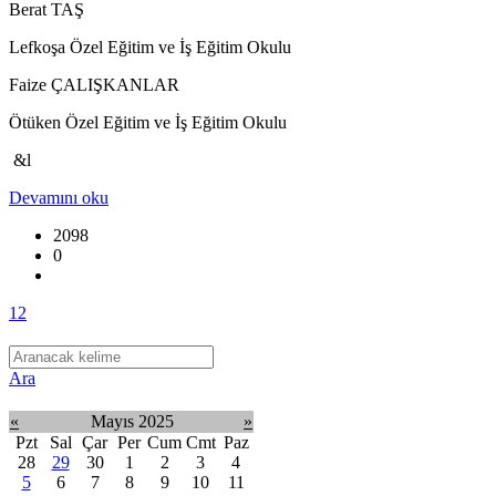
Berat TAŞ
Lefkoşa Özel Eğitim ve İş Eğitim Okulu
Faize ÇALIŞKANLAR
Ötüken Özel Eğitim ve İş Eğitim Okulu
&l
Devamını oku
2098
0
1
2
Ara
«
Mayıs 2025
»
Pzt
Sal
Çar
Per
Cum
Cmt
Paz
28
29
30
1
2
3
4
5
6
7
8
9
10
11