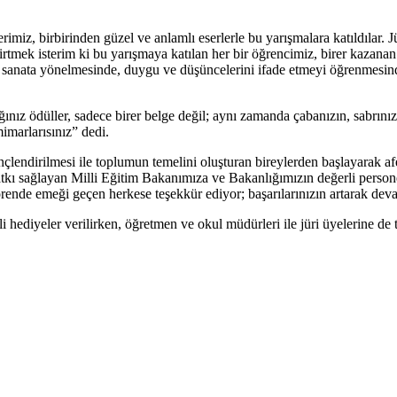
imiz, birbirinden güzel ve anlamlı eserlerle bu yarışmalara katıldılar.
rtmek isterim ki bu yarışmaya katılan her bir öğrencimiz, birer kazanan
sanata yönelmesinde, duygu ve düşüncelerini ifade etmeyi öğrenmesinde
ödüller, sadece birer belge değil; aynı zamanda çabanızın, sabrınızın 
marlarısınız” dedi.
linçlendirilmesi ile toplumun temelini oluşturan bireylerden başlayarak
ağlayan Milli Eğitim Bakanımıza ve Bakanlığımızın değerli personeli i
rende emeği geçen herkese teşekkür ediyor; başarılarınızın artarak dev
i hediyeler verilirken, öğretmen ve okul müdürleri ile jüri üyelerine de 