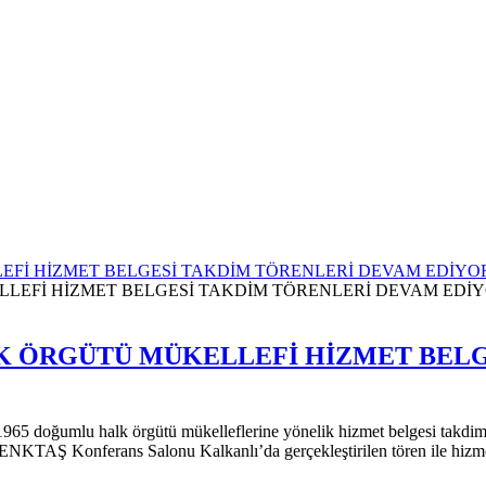
EFİ HİZMET BELGESİ TAKDİM TÖRENLERİ DEVAM EDİYO
LK ÖRGÜTÜ MÜKELLEFİ HİZMET BEL
 1965 doğumlu halk örgütü mükelleflerine yönelik hizmet belgesi takdi
AŞ Konferans Salonu Kalkanlı’da gerçekleştirilen tören ile hizmet b