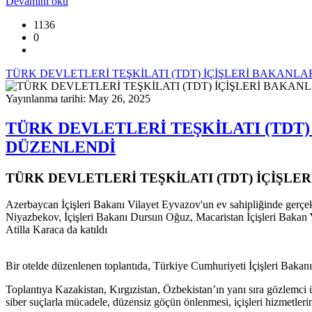
Devamını oku
1136
0
TÜRK DEVLETLERİ TEŞKİLATI (TDT) İÇİŞLERİ BAKANLA
Yayınlanma tarihi: May 26, 2025
TÜRK DEVLETLERİ TEŞKİLATI (TDT)
DÜZENLENDİ
TÜRK DEVLETLERİ TEŞKİLATI (TDT) İÇİŞLE
Azerbaycan İçişleri Bakanı Vilayet Eyvazov'un ev sahipliğinde gerçekl
Niyazbekov, İçişleri Bakanı Dursun Oğuz, Macaristan İçişleri Bakan
Atilla Karaca da katıldı
Bir otelde düzenlenen toplantıda, Türkiye Cumhuriyeti İçişleri Bakanı 
Toplantıya Kazakistan, Kırgızistan, Özbekistan’ın yanı sıra gözlemci
siber suçlarla mücadele, düzensiz göçün önlenmesi, içişleri hizmetleri