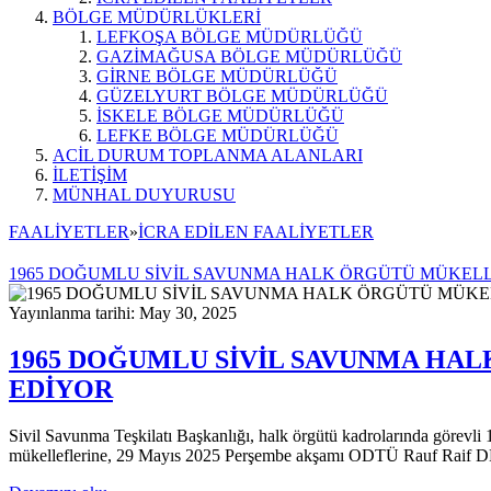
BÖLGE MÜDÜRLÜKLERİ
LEFKOŞA BÖLGE MÜDÜRLÜĞÜ
GAZİMAĞUSA BÖLGE MÜDÜRLÜĞÜ
GİRNE BÖLGE MÜDÜRLÜĞÜ
GÜZELYURT BÖLGE MÜDÜRLÜĞÜ
İSKELE BÖLGE MÜDÜRLÜĞÜ
LEFKE BÖLGE MÜDÜRLÜĞÜ
ACİL DURUM TOPLANMA ALANLARI
İLETİŞİM
MÜNHAL DUYURUSU
FAALİYETLER
»
İCRA EDİLEN FAALİYETLER
1965 DOĞUMLU SİVİL SAVUNMA HALK ÖRGÜTÜ MÜKELL
Yayınlanma tarihi: May 30, 2025
1965 DOĞUMLU SİVİL SAVUNMA HA
EDİYOR
Sivil Savunma Teşkilatı Başkanlığı, halk örgütü kadrolarında görevli
mükelleflerine, 29 Mayıs 2025 Perşembe akşamı ODTÜ Rauf Raif DENKT