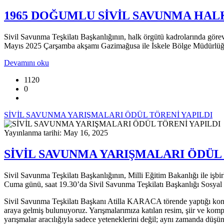
1965 DOĞUMLU SİVİL SAVUNMA HA
Sivil Savunma Teşkilatı Başkanlığının, halk örgütü kadrolarında görev
Mayıs 2025 Çarşamba akşamı Gazimağusa ile İskele Bölge Müdürlüğü
Devamını oku
1120
0
SİVİL SAVUNMA YARIŞMALARI ÖDÜL TÖRENİ YAPILDI
Yayınlanma tarihi: May 16, 2025
SİVİL SAVUNMA YARIŞMALARI ÖDÜL 
Sivil Savunma Teşkilatı Başkanlığının, Milli Eğitim Bakanlığı ile işbi
Cuma günü, saat 19.30’da Sivil Savunma Teşkilatı Başkanlığı Sosyal T
Sivil Savunma Teşkilatı Başkanı Atilla KARACA törende yaptığı konuş
araya gelmiş bulunuyoruz. Yarışmalarımıza katılan resim, şiir ve kompo
yarışmalar aracılığıyla sadece yeteneklerini değil; aynı zamanda düşünm