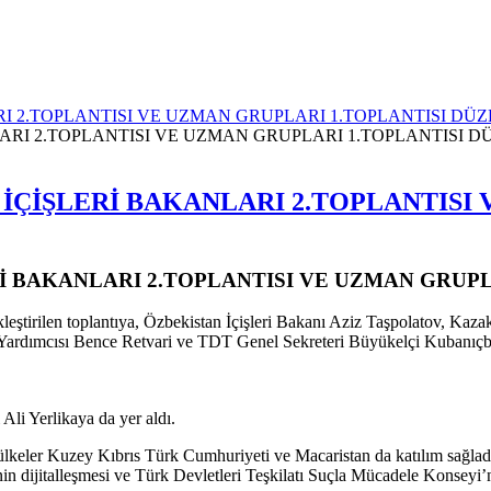
RI 2.TOPLANTISI VE UZMAN GRUPLARI 1.TOPLANTISI DÜ
 İÇİŞLERİ BAKANLARI 2.TOPLANTISI
Rİ BAKANLARI 2.TOPLANTISI VE UZMAN GRUP
eştirilen toplantıya, Özbekistan İçişleri Bakanı Aziz Taşpolatov, Kazak
 Yardımcısı Bence Retvari ve TDT Genel Sekreteri Büyükelçi Kubanıçbe
Ali Yerlikaya da yer aldı.
 ülkeler Kuzey Kıbrıs Türk Cumhuriyeti ve Macaristan da katılım sağlad
nin dijitalleşmesi ve Türk Devletleri Teşkilatı Suçla Mücadele Konseyi’n