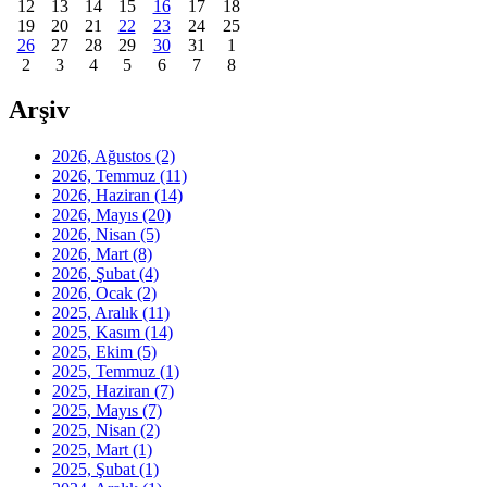
12
13
14
15
16
17
18
19
20
21
22
23
24
25
26
27
28
29
30
31
1
2
3
4
5
6
7
8
Arşiv
2026, Ağustos
(2)
2026, Temmuz
(11)
2026, Haziran
(14)
2026, Mayıs
(20)
2026, Nisan
(5)
2026, Mart
(8)
2026, Şubat
(4)
2026, Ocak
(2)
2025, Aralık
(11)
2025, Kasım
(14)
2025, Ekim
(5)
2025, Temmuz
(1)
2025, Haziran
(7)
2025, Mayıs
(7)
2025, Nisan
(2)
2025, Mart
(1)
2025, Şubat
(1)