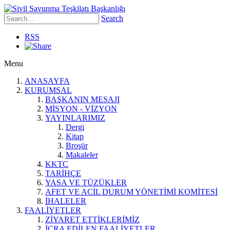
Search
RSS
Menu
ANASAYFA
KURUMSAL
BAŞKANIN MESAJI
MİSYON - VİZYON
YAYINLARIMIZ
Dergi
Kitap
Broşür
Makaleler
KKTC
TARİHÇE
YASA VE TÜZÜKLER
AFET VE ACİL DURUM YÖNETİMİ KOMİTESİ
İHALELER
FAALİYETLER
ZİYARET ETTİKLERİMİZ
İCRA EDİLEN FAALİYETLER