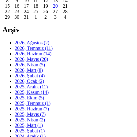
8
9
10
11
12
13
14
15
16
17
18
19
20
21
22
23
24
25
26
27
28
29
30
31
1
2
3
4
Arşiv
2026, Ağustos
(2)
2026, Temmuz
(11)
2026, Haziran
(14)
2026, Mayıs
(20)
2026, Nisan
(5)
2026, Mart
(8)
2026, Şubat
(4)
2026, Ocak
(2)
2025, Aralık
(11)
2025, Kasım
(14)
2025, Ekim
(5)
2025, Temmuz
(1)
2025, Haziran
(7)
2025, Mayıs
(7)
2025, Nisan
(2)
2025, Mart
(1)
2025, Şubat
(1)
2024, Aralık
(1)