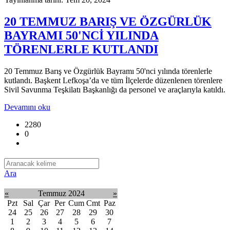
20 TEMMUZ BARIŞ VE ÖZGÜRLÜK
BAYRAMI 50'NCİ YILINDA
TÖRENLERLE KUTLANDI
20 Temmuz Barış ve Özgürlük Bayramı 50'nci yılında törenlerle
kutlandı. Başkent Lefkoşa’da ve tüm İlçelerde düzenlenen törenlere
Sivil Savunma Teşkilatı Başkanlığı da personel ve araçlarıyla katıldı.
Devamını oku
2280
0
Ara
«
Temmuz 2024
»
Pzt
Sal
Çar
Per
Cum
Cmt
Paz
24
25
26
27
28
29
30
1
2
3
4
5
6
7