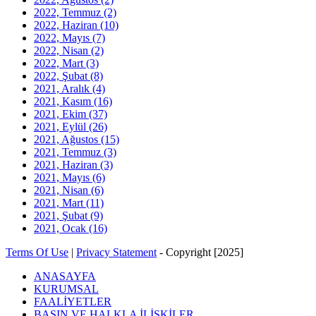
2022, Temmuz
(2)
2022, Haziran
(10)
2022, Mayıs
(7)
2022, Nisan
(2)
2022, Mart
(3)
2022, Şubat
(8)
2021, Aralık
(4)
2021, Kasım
(16)
2021, Ekim
(37)
2021, Eylül
(26)
2021, Ağustos
(15)
2021, Temmuz
(3)
2021, Haziran
(3)
2021, Mayıs
(6)
2021, Nisan
(6)
2021, Mart
(11)
2021, Şubat
(9)
2021, Ocak
(16)
Terms Of Use
|
Privacy Statement
-
Copyright [2025]
ANASAYFA
KURUMSAL
FAALİYETLER
BASIN VE HALKLA İLİŞKİLER