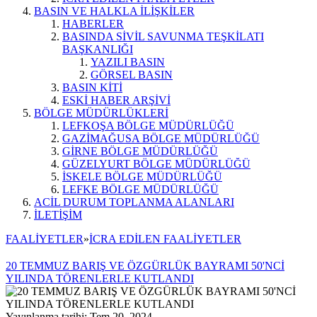
BASIN VE HALKLA İLİŞKİLER
HABERLER
BASINDA SİVİL SAVUNMA TEŞKİLATI
BAŞKANLIĞI
YAZILI BASIN
GÖRSEL BASIN
BASIN KİTİ
ESKİ HABER ARŞİVİ
BÖLGE MÜDÜRLÜKLERİ
LEFKOŞA BÖLGE MÜDÜRLÜĞÜ
GAZİMAĞUSA BÖLGE MÜDÜRLÜĞÜ
GİRNE BÖLGE MÜDÜRLÜĞÜ
GÜZELYURT BÖLGE MÜDÜRLÜĞÜ
İSKELE BÖLGE MÜDÜRLÜĞÜ
LEFKE BÖLGE MÜDÜRLÜĞÜ
ACİL DURUM TOPLANMA ALANLARI
İLETİŞİM
FAALİYETLER
»
İCRA EDİLEN FAALİYETLER
20 TEMMUZ BARIŞ VE ÖZGÜRLÜK BAYRAMI 50'NCİ
YILINDA TÖRENLERLE KUTLANDI
Yayınlanma tarihi: Tem 20, 2024