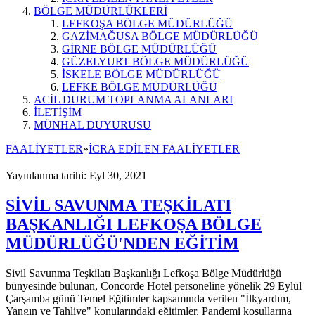
BÖLGE MÜDÜRLÜKLERİ
LEFKOŞA BÖLGE MÜDÜRLÜĞÜ
GAZİMAĞUSA BÖLGE MÜDÜRLÜĞÜ
GİRNE BÖLGE MÜDÜRLÜĞÜ
GÜZELYURT BÖLGE MÜDÜRLÜĞÜ
İSKELE BÖLGE MÜDÜRLÜĞÜ
LEFKE BÖLGE MÜDÜRLÜĞÜ
ACİL DURUM TOPLANMA ALANLARI
İLETİŞİM
MÜNHAL DUYURUSU
FAALİYETLER
»
İCRA EDİLEN FAALİYETLER
Yayınlanma tarihi: Eyl 30, 2021
SİVİL SAVUNMA TEŞKİLATI
BAŞKANLIĞI LEFKOŞA BÖLGE
MÜDÜRLÜĞÜ'NDEN EĞİTİM
Sivil Savunma Teşkilatı Başkanlığı Lefkoşa Bölge Müdürlüğü
bünyesinde bulunan, Concorde Hotel personeline yönelik 29 Eylül
Çarşamba günü Temel Eğitimler kapsamında verilen "İlkyardım,
Yangın ve Tahliye" konularındaki eğitimler. Pandemi koşullarına