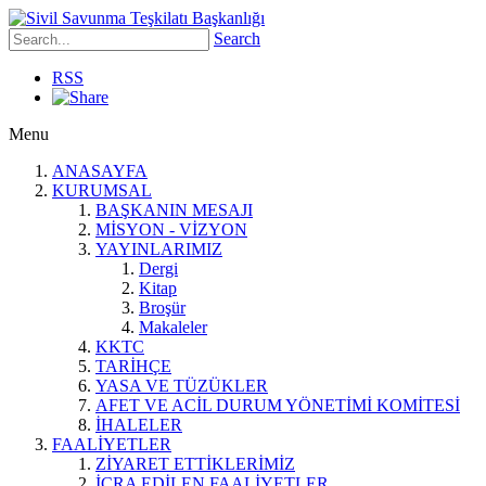
Search
RSS
Menu
ANASAYFA
KURUMSAL
BAŞKANIN MESAJI
MİSYON - VİZYON
YAYINLARIMIZ
Dergi
Kitap
Broşür
Makaleler
KKTC
TARİHÇE
YASA VE TÜZÜKLER
AFET VE ACİL DURUM YÖNETİMİ KOMİTESİ
İHALELER
FAALİYETLER
ZİYARET ETTİKLERİMİZ
İCRA EDİLEN FAALİYETLER