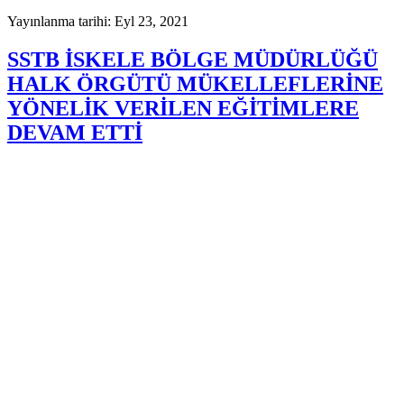
Yayınlanma tarihi: Eyl 23, 2021
SSTB İSKELE BÖLGE MÜDÜRLÜĞÜ
HALK ÖRGÜTÜ MÜKELLEFLERİNE
YÖNELİK VERİLEN EĞİTİMLERE
DEVAM ETTİ
Sivil Savunma Teşkilatı Başkanlığı İskele Bölge Müdürlüğü
bünyesindeki, Halk Örgütü mükelleflerine yönelik eğitimlerine
devam etti. Yenierenköy Bölge Amirliği'ne bağlı Yeşilköy, Sipahi,
Adaçay ve Esenköy Semt Amirliklerine bağlı mükelleflere, 22 Eylül
Çarşamba günü verilen "İlkyardım ve Yangın söndürme" eğitimleri,
pandemi koşullarına uygun olarak icra edildi.
Devamını oku
1392
0
Yayınlanma tarihi: Eyl 22, 2021