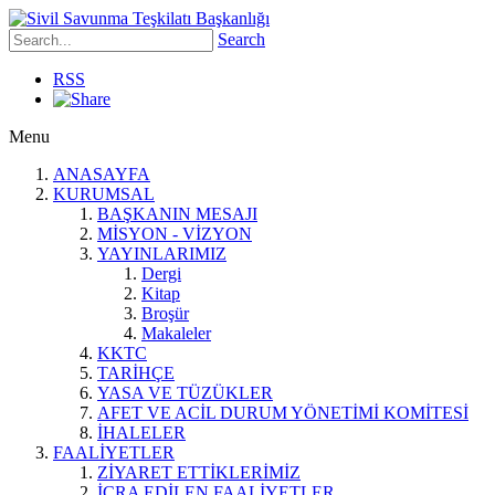
Search
RSS
Menu
ANASAYFA
KURUMSAL
BAŞKANIN MESAJI
MİSYON - VİZYON
YAYINLARIMIZ
Dergi
Kitap
Broşür
Makaleler
KKTC
TARİHÇE
YASA VE TÜZÜKLER
AFET VE ACİL DURUM YÖNETİMİ KOMİTESİ
İHALELER
FAALİYETLER
ZİYARET ETTİKLERİMİZ
İCRA EDİLEN FAALİYETLER