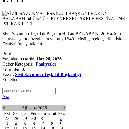
Sivil Savunma Teşkilatı Başkanı Hakan BALABAN, 26 Haziran
Cuma akşamı düzenlenen ve bu yıl 54’üncüsü gerçekleştirilen İskele
Festivali’ne iştirak etti.
Print
Yayınlanma tarihi:
Haz 26, 2026
,
Haber Kategorisi:
Faaliyetler
,
Yorumlar:
0
,
Yazar:
Sivil Savunma Teşkilat Başkanlığı
Etiketler:
Ara
«
Ağustos 2026
»
Pzt
Sal
Çar
Per
Cum
Cmt
Paz
27
28
29
30
31
1
2
3
4
5
6
7
8
9
10
11
12
13
14
15
16