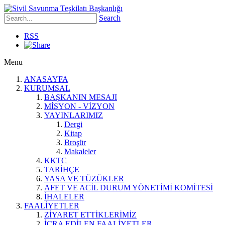
Search
RSS
Menu
ANASAYFA
KURUMSAL
BAŞKANIN MESAJI
MİSYON - VİZYON
YAYINLARIMIZ
Dergi
Kitap
Broşür
Makaleler
KKTC
TARİHÇE
YASA VE TÜZÜKLER
AFET VE ACİL DURUM YÖNETİMİ KOMİTESİ
İHALELER
FAALİYETLER
ZİYARET ETTİKLERİMİZ
İCRA EDİLEN FAALİYETLER