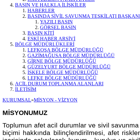
BASIN VE HALKLA İLİŞKİLER
HABERLER
BASINDA SİVİL SAVUNMA TEŞKİLATI BAŞKAN
YAZILI BASIN
GÖRSEL BASIN
BASIN KİTİ
ESKİ HABER ARŞİVİ
BÖLGE MÜDÜRLÜKLERİ
LEFKOŞA BÖLGE MÜDÜRLÜĞÜ
GAZİMAĞUSA BÖLGE MÜDÜRLÜĞÜ
GİRNE BÖLGE MÜDÜRLÜĞÜ
GÜZELYURT BÖLGE MÜDÜRLÜĞÜ
İSKELE BÖLGE MÜDÜRLÜĞÜ
LEFKE BÖLGE MÜDÜRLÜĞÜ
ACİL DURUM TOPLANMA ALANLARI
İLETİŞİM
KURUMSAL
»
MİSYON - VİZYON
MİSYONUMUZ
Toplumun afet acil durumlar ve sivil savunma il
biçimi hakkında bilinçlendirilmesi, afet riskl