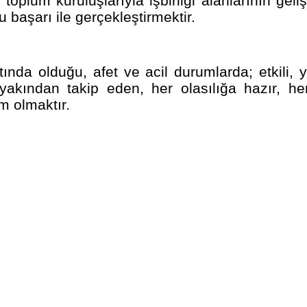
toplum kuruluşlarıyla işbirliği alanlarının geli
başarı ile gerçekleştirmektir.
ında olduğu, afet ve acil durumlarda; etkili, ye
akından takip eden, her olasılığa hazır, her
m olmaktır.