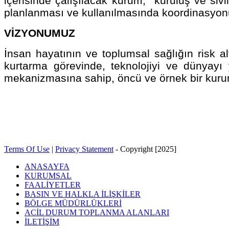
içerisinde çalışılacak kurum, kuruluş ve sivil 
planlanması ve kullanılmasında koordinasyonu 
VİZYONUMUZ
İnsan hayatının ve toplumsal sağlığın risk alt
kurtarma görevinde, teknolojiyi ve dünyayı y
mekanizmasına sahip, öncü ve örnek bir kuru
Terms Of Use
|
Privacy Statement
-
Copyright [2025]
ANASAYFA
KURUMSAL
FAALİYETLER
BASIN VE HALKLA İLİŞKİLER
BÖLGE MÜDÜRLÜKLERİ
ACİL DURUM TOPLANMA ALANLARI
İLETİŞİM