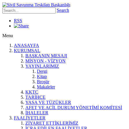
Search
RSS
Menu
ANASAYFA
KURUMSAL
BAŞKANIN MESAJI
MİSYON - VİZYON
YAYINLARIMIZ
Dergi
Kitap
Broşür
Makaleler
KKTC
TARİHÇE
YASA VE TÜZÜKLER
AFET VE ACİL DURUM YÖNETİMİ KOMİTESİ
İHALELER
FAALİYETLER
ZİYARET ETTİKLERİMİZ
İCRA EDİLEN FAALİYETLER