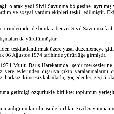
ğlı olarak yedi Sivil Savunma bölgesine ayrılmış v
dım ve sosyal yardım ekipleri teşkil edilmiştir. Ek
birimlerinde de bunlara benzer Sivil Savunma faaliye
lışmaları da yürütülmüştür.
eniden teşkilatlandırmak üzere yasal düzenlemeye gi
ek 06 Ağustos 1974 tarihinde yürürlüğe girmiştir.
1974 Mutlu Barış Harekatında şehir merkezlerine 
iz yere evlerinden dışarıya çıkıp yaralanmalarını 
 barksız, kimsesiz kalanlarla, göç edenler, geçici ola
na getirdiği özgürlükle birlikte; toplumun yerleşi
utanlığının kurulması ile birlikte Sivil Savunmanın