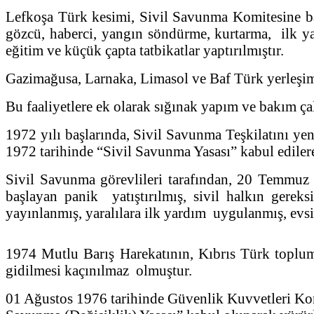
Lefkoşa Türk kesimi, Sivil Savunma Komitesine ba
gözcü, haberci, yangın söndürme, kurtarma, ilk yar
eğitim ve küçük çapta tatbikatlar yaptırılmıştır.
Gazimağusa, Larnaka, Limasol ve Baf Türk yerleşim 
Bu faaliyetlere ek olarak sığınak yapım ve bakım ça
1972 yılı başlarında, Sivil Savunma Teşkilatını y
1972 tarihinde “Sivil Savunma Yasası” kabul ediler
Sivil Savunma görevlileri tarafından, 20 Temmuz 
başlayan panik yatıştırılmış, sivil halkın gereks
yayınlanmış, yaralılara ilk yardım uygulanmış, evsiz,
1974 Mutlu Barış Harekatının, Kıbrıs Türk toplumu
gidilmesi kaçınılmaz olmuştur.
01 Ağustos 1976 tarihinde Güvenlik Kuvvetleri Kom