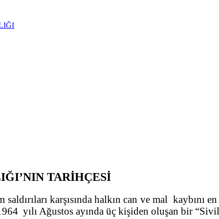
LIĞI
IĞI’NIN TARİHÇESİ
 saldırıları karşısında halkın can ve mal kaybını e
964 yılı Ağustos ayında üç kişiden oluşan bir “Siv