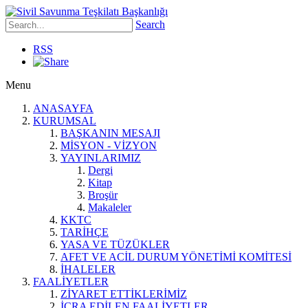
Search
RSS
Menu
ANASAYFA
KURUMSAL
BAŞKANIN MESAJI
MİSYON - VİZYON
YAYINLARIMIZ
Dergi
Kitap
Broşür
Makaleler
KKTC
TARİHÇE
YASA VE TÜZÜKLER
AFET VE ACİL DURUM YÖNETİMİ KOMİTESİ
İHALELER
FAALİYETLER
ZİYARET ETTİKLERİMİZ
İCRA EDİLEN FAALİYETLER