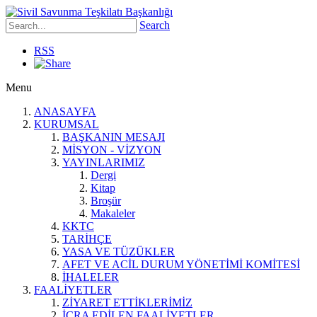
Search
RSS
Menu
ANASAYFA
KURUMSAL
BAŞKANIN MESAJI
MİSYON - VİZYON
YAYINLARIMIZ
Dergi
Kitap
Broşür
Makaleler
KKTC
TARİHÇE
YASA VE TÜZÜKLER
AFET VE ACİL DURUM YÖNETİMİ KOMİTESİ
İHALELER
FAALİYETLER
ZİYARET ETTİKLERİMİZ
İCRA EDİLEN FAALİYETLER