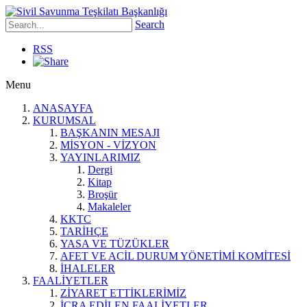
Search
RSS
Menu
ANASAYFA
KURUMSAL
BAŞKANIN MESAJI
MİSYON - VİZYON
YAYINLARIMIZ
Dergi
Kitap
Broşür
Makaleler
KKTC
TARİHÇE
YASA VE TÜZÜKLER
AFET VE ACİL DURUM YÖNETİMİ KOMİTESİ
İHALELER
FAALİYETLER
ZİYARET ETTİKLERİMİZ
İCRA EDİLEN FAALİYETLER