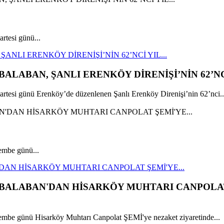
tesi günü...
NLI ERENKÖY DİRENİŞİ’NİN 62’NCİ YIL...
LABAN, ŞANLI ERENKÖY DİRENİŞİ’NİN 62’NCİ
si günü Erenköy’de düzenlenen Şanlı Erenköy Direnişi’nin 62’nci..
mbe günü...
DAN HİSARKÖY MUHTARI CANPOLAT ŞEMİ'YE...
N BALABAN'DAN HİSARKÖY MUHTARI CANPOLA
be günü Hisarköy Muhtarı Canpolat ŞEMİ'ye nezaket ziyaretinde...