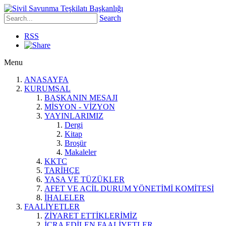
Search
RSS
Menu
ANASAYFA
KURUMSAL
BAŞKANIN MESAJI
MİSYON - VİZYON
YAYINLARIMIZ
Dergi
Kitap
Broşür
Makaleler
KKTC
TARİHÇE
YASA VE TÜZÜKLER
AFET VE ACİL DURUM YÖNETİMİ KOMİTESİ
İHALELER
FAALİYETLER
ZİYARET ETTİKLERİMİZ
İCRA EDİLEN FAALİYETLER