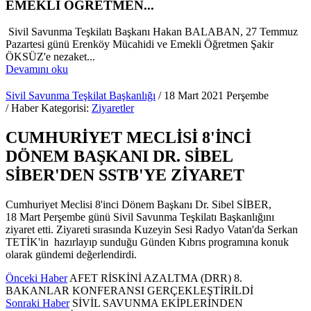
EMEKLİ ÖĞRETMEN...
Sivil Savunma Teşkilatı Başkanı Hakan BALABAN, 27 Temmuz
Pazartesi günü Erenköy Mücahidi ve Emekli Öğretmen Şakir
ÖKSÜZ'e nezaket...
Devamını oku
Sivil Savunma Teşkilat Başkanlığı
/ 18 Mart 2021 Perşembe
/ Haber Kategorisi:
Ziyaretler
CUMHURİYET MECLİSİ 8'İNCİ
DÖNEM BAŞKANI DR. SİBEL
SİBER'DEN SSTB'YE ZİYARET
Cumhuriyet Meclisi 8'inci Dönem Başkanı Dr. Sibel SİBER,
18 Mart Perşembe günü Sivil Savunma Teşkilatı Başkanlığını
ziyaret etti. Ziyareti sırasında Kuzeyin Sesi Radyo Vatan'da Serkan
TETİK'in hazırlayıp sunduğu Günden Kıbrıs programına konuk
olarak gündemi değerlendirdi.
Önceki Haber
AFET RİSKİNİ AZALTMA (DRR) 8.
BAKANLAR KONFERANSI GERÇEKLEŞTİRİLDİ
Sonraki Haber
SİVİL SAVUNMA EKİPLERİNDEN