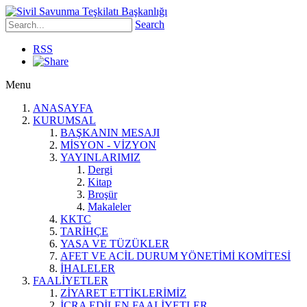
Search
RSS
Menu
ANASAYFA
KURUMSAL
BAŞKANIN MESAJI
MİSYON - VİZYON
YAYINLARIMIZ
Dergi
Kitap
Broşür
Makaleler
KKTC
TARİHÇE
YASA VE TÜZÜKLER
AFET VE ACİL DURUM YÖNETİMİ KOMİTESİ
İHALELER
FAALİYETLER
ZİYARET ETTİKLERİMİZ
İCRA EDİLEN FAALİYETLER