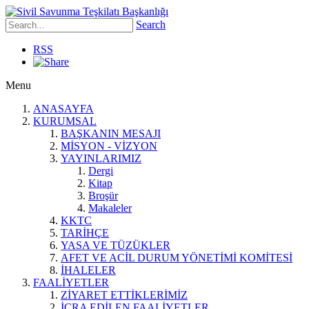
Search
RSS
Menu
ANASAYFA
KURUMSAL
BAŞKANIN MESAJI
MİSYON - VİZYON
YAYINLARIMIZ
Dergi
Kitap
Broşür
Makaleler
KKTC
TARİHÇE
YASA VE TÜZÜKLER
AFET VE ACİL DURUM YÖNETİMİ KOMİTESİ
İHALELER
FAALİYETLER
ZİYARET ETTİKLERİMİZ
İCRA EDİLEN FAALİYETLER