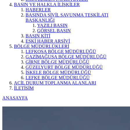
BASIN VE HALKLA İLİŞKİLER
HABERLER
BASINDA SİVİL SAVUNMA TEŞKİLATI
BAŞKANLIĞI
YAZILI BASIN
GÖRSEL BASIN
BASIN KİTİ
ESKİ HABER ARŞİVİ
BÖLGE MÜDÜRLÜKLERİ
LEFKOŞA BÖLGE MÜDÜRLÜĞÜ
GAZİMAĞUSA BÖLGE MÜDÜRLÜĞÜ
GİRNE BÖLGE MÜDÜRLÜĞÜ
GÜZELYURT BÖLGE MÜDÜRLÜĞÜ
İSKELE BÖLGE MÜDÜRLÜĞÜ
LEFKE BÖLGE MÜDÜRLÜĞÜ
ACİL DURUM TOPLANMA ALANLARI
İLETİŞİM
ANASAYFA