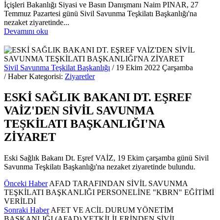
İçişleri Bakanlığı Siyasi ve Basın Danışmanı Naim PINAR, 27
Temmuz Pazartesi günü Sivil Savunma Teşkilatı Başkanlığı'na
nezaket ziyaretinde...
Devamını oku
Sivil Savunma Teşkilat Başkanlığı
/ 19 Ekim 2022 Çarşamba
/ Haber Kategorisi:
Ziyaretler
ESKİ SAĞLIK BAKANI DT. EŞREF
VAİZ'DEN SİVİL SAVUNMA
TEŞKİLATI BAŞKANLIĞI'NA
ZİYARET
Eski Sağlık Bakanı Dt. Eşref VAİZ, 19 Ekim çarşamba günü Sivil
Savunma Teşkilatı Başkanlığı'na nezaket ziyaretinde bulundu.
Önceki Haber
AFAD TARAFINDAN SİVİL SAVUNMA
TEŞKİLATI BAŞKANLIĞI PERSONELİNE "KBRN" EĞİTİMİ
VERİLDİ
Sonraki Haber
AFET VE ACİL DURUM YÖNETİM
BAŞKANLIĞI (AFAD) YETKİLİLERİNDEN SİVİL