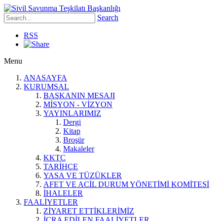
Search
RSS
Menu
ANASAYFA
KURUMSAL
BAŞKANIN MESAJI
MİSYON - VİZYON
YAYINLARIMIZ
Dergi
Kitap
Broşür
Makaleler
KKTC
TARİHÇE
YASA VE TÜZÜKLER
AFET VE ACİL DURUM YÖNETİMİ KOMİTESİ
İHALELER
FAALİYETLER
ZİYARET ETTİKLERİMİZ
İCRA EDİLEN FAALİYETLER