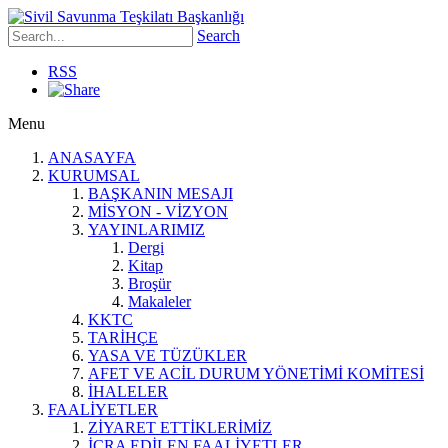
Search
RSS
Menu
ANASAYFA
KURUMSAL
BAŞKANIN MESAJI
MİSYON - VİZYON
YAYINLARIMIZ
Dergi
Kitap
Broşür
Makaleler
KKTC
TARİHÇE
YASA VE TÜZÜKLER
AFET VE ACİL DURUM YÖNETİMİ KOMİTESİ
İHALELER
FAALİYETLER
ZİYARET ETTİKLERİMİZ
İCRA EDİLEN FAALİYETLER