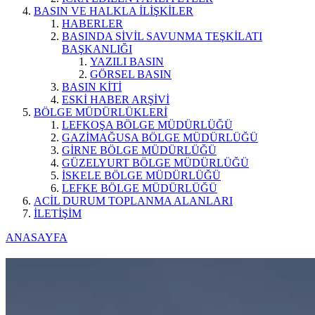
BASIN VE HALKLA İLİŞKİLER
HABERLER
BASINDA SİVİL SAVUNMA TEŞKİLATI
BAŞKANLIĞI
YAZILI BASIN
GÖRSEL BASIN
BASIN KİTİ
ESKİ HABER ARŞİVİ
BÖLGE MÜDÜRLÜKLERİ
LEFKOŞA BÖLGE MÜDÜRLÜĞÜ
GAZİMAĞUSA BÖLGE MÜDÜRLÜĞÜ
GİRNE BÖLGE MÜDÜRLÜĞÜ
GÜZELYURT BÖLGE MÜDÜRLÜĞÜ
İSKELE BÖLGE MÜDÜRLÜĞÜ
LEFKE BÖLGE MÜDÜRLÜĞÜ
ACİL DURUM TOPLANMA ALANLARI
İLETİŞİM
ANASAYFA