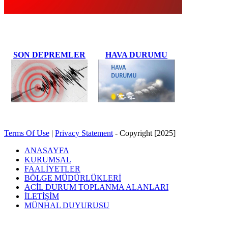
SON DEPREMLER
HAVA DURUMU
Terms Of Use
|
Privacy Statement
-
Copyright [2025]
ANASAYFA
KURUMSAL
FAALİYETLER
BÖLGE MÜDÜRLÜKLERİ
ACİL DURUM TOPLANMA ALANLARI
İLETİŞİM
MÜNHAL DUYURUSU