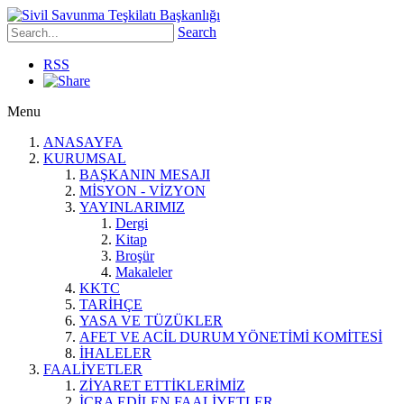
Search
RSS
Menu
ANASAYFA
KURUMSAL
BAŞKANIN MESAJI
MİSYON - VİZYON
YAYINLARIMIZ
Dergi
Kitap
Broşür
Makaleler
KKTC
TARİHÇE
YASA VE TÜZÜKLER
AFET VE ACİL DURUM YÖNETİMİ KOMİTESİ
İHALELER
FAALİYETLER
ZİYARET ETTİKLERİMİZ
İCRA EDİLEN FAALİYETLER