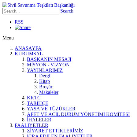
Search
RSS
Menu
ANASAYFA
KURUMSAL
BAŞKANIN MESAJI
MİSYON - VİZYON
YAYINLARIMIZ
Dergi
Kitap
Broşür
Makaleler
KKTC
TARİHÇE
YASA VE TÜZÜKLER
AFET VE ACİL DURUM YÖNETİMİ KOMİTESİ
İHALELER
FAALİYETLER
ZİYARET ETTİKLERİMİZ
İCRA EDİLEN FAALİYETLER