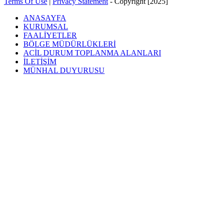
Terms Of Use
|
Privacy Statement
-
Copyright [2025]
ANASAYFA
KURUMSAL
FAALİYETLER
BÖLGE MÜDÜRLÜKLERİ
ACİL DURUM TOPLANMA ALANLARI
İLETİŞİM
MÜNHAL DUYURUSU