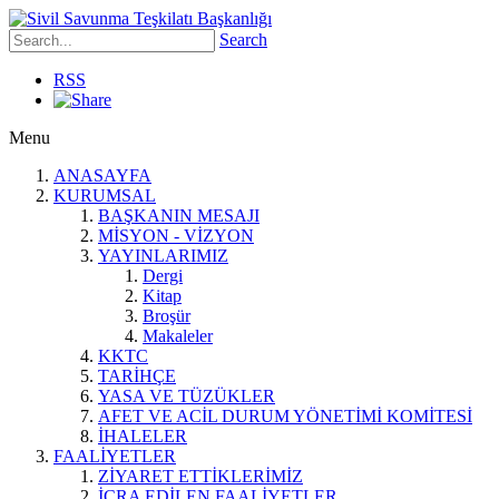
Search
RSS
Menu
ANASAYFA
KURUMSAL
BAŞKANIN MESAJI
MİSYON - VİZYON
YAYINLARIMIZ
Dergi
Kitap
Broşür
Makaleler
KKTC
TARİHÇE
YASA VE TÜZÜKLER
AFET VE ACİL DURUM YÖNETİMİ KOMİTESİ
İHALELER
FAALİYETLER
ZİYARET ETTİKLERİMİZ
İCRA EDİLEN FAALİYETLER