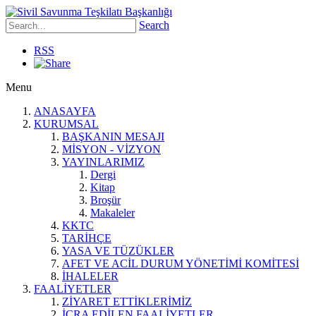
Search
RSS
Menu
ANASAYFA
KURUMSAL
BAŞKANIN MESAJI
MİSYON - VİZYON
YAYINLARIMIZ
Dergi
Kitap
Broşür
Makaleler
KKTC
TARİHÇE
YASA VE TÜZÜKLER
AFET VE ACİL DURUM YÖNETİMİ KOMİTESİ
İHALELER
FAALİYETLER
ZİYARET ETTİKLERİMİZ
İCRA EDİLEN FAALİYETLER