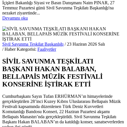
İçişleri Bakanlığı Siyasi ve Basın Danışmanı Naim PINAR, 27
Temmuz Pazartesi günü Sivil Savunma Teşkilatı Başkanlığı'na
nezaket ziyaretinde...
Devamını oku
Sivil Savunma Teşkilat Başkanlığı
/ 23 Haziran 2026 Salı
/ Haber Kategorisi:
Faaliyetler
SİVİL SAVUNMA TEŞKİLATI
BAŞKANI HAKAN BALABAN,
BELLAPAİS MÜZİK FESTİVALİ
KONSERİNE İŞTİRAK ETTİ
Cumhurbaşkanı Sayın Tufan ERHÜRMAN’ın himayelerinde
gerçekleştirilen 28’inci Kuzey Kıbrıs Uluslararası Bellapais Müzik
Festivali kapsamında düzenlenen Türk Deniz Kuvvetleri
Komutanlığı Bandosu Konseri, 22 Haziran Pazartesi akşamı
Bellapais Manastırı’nda gerçekleştirildi. Sivil Savunma Teşkilatı
Başkanı Hakan BALABAN’ın da katıldığı konser, sanatseverlerden
yoğun ilgi gördü.