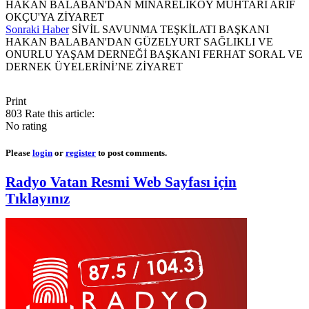
HAKAN BALABAN'DAN MİNARELİKÖY MUHTARI ARİF
OKÇU'YA ZİYARET
Sonraki Haber
SİVİL SAVUNMA TEŞKİLATI BAŞKANI
HAKAN BALABAN'DAN GÜZELYURT SAĞLIKLI VE
ONURLU YAŞAM DERNEĞİ BAŞKANI FERHAT SORAL VE
DERNEK ÜYELERİNİ’NE ZİYARET
Print
803
Rate this article:
No rating
Please
login
or
register
to post comments.
Radyo Vatan Resmi Web Sayfası için
Tıklayınız