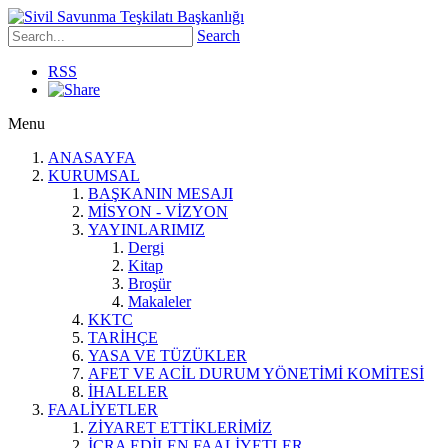
Search
RSS
Menu
ANASAYFA
KURUMSAL
BAŞKANIN MESAJI
MİSYON - VİZYON
YAYINLARIMIZ
Dergi
Kitap
Broşür
Makaleler
KKTC
TARİHÇE
YASA VE TÜZÜKLER
AFET VE ACİL DURUM YÖNETİMİ KOMİTESİ
İHALELER
FAALİYETLER
ZİYARET ETTİKLERİMİZ
İCRA EDİLEN FAALİYETLER