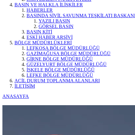
BASIN VE HALKLA İLİŞKİLER
HABERLER
BASINDA SİVİL SAVUNMA TEŞKİLATI BAŞKAN
YAZILI BASIN
GÖRSEL BASIN
BASIN KİTİ
ESKİ HABER ARŞİVİ
BÖLGE MÜDÜRLÜKLERİ
LEFKOŞA BÖLGE MÜDÜRLÜĞÜ
GAZİMAĞUSA BÖLGE MÜDÜRLÜĞÜ
GİRNE BÖLGE MÜDÜRLÜĞÜ
GÜZELYURT BÖLGE MÜDÜRLÜĞÜ
İSKELE BÖLGE MÜDÜRLÜĞÜ
LEFKE BÖLGE MÜDÜRLÜĞÜ
ACİL DURUM TOPLANMA ALANLARI
İLETİŞİM
ANASAYFA