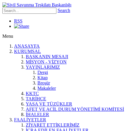
Search
RSS
Menu
ANASAYFA
KURUMSAL
BAŞKANIN MESAJI
MİSYON - VİZYON
YAYINLARIMIZ
Dergi
Kitap
Broşür
Makaleler
KKTC
TARİHÇE
YASA VE TÜZÜKLER
AFET VE ACİL DURUM YÖNETİMİ KOMİTESİ
İHALELER
FAALİYETLER
ZİYARET ETTİKLERİMİZ
İCRA EDİLEN FAALİYETLER