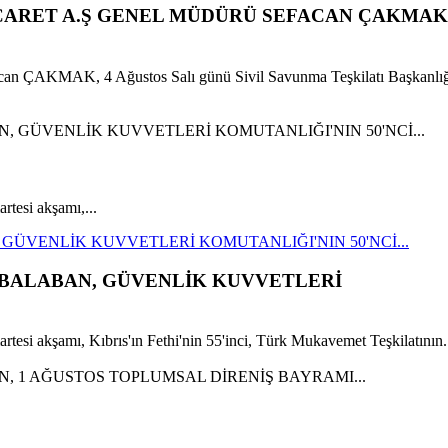
İCARET A.Ş GENEL MÜDÜRÜ SEFACAN ÇAKMAK
can ÇAKMAK, 4 Ağustos Salı günü Sivil Savunma Teşkilatı Başkanlığ
esi akşamı,...
GÜVENLİK KUVVETLERİ KOMUTANLIĞI'NIN 50'NCİ...
 BALABAN, GÜVENLİK KUVVETLERİ
i akşamı, Kıbrıs'ın Fethi'nin 55'inci, Türk Mukavemet Teşkilatının.