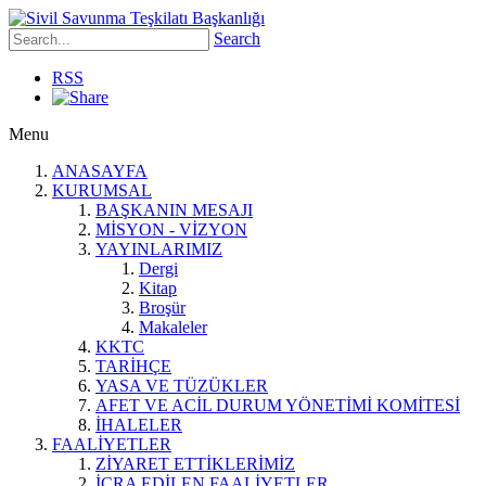
Search
RSS
Menu
ANASAYFA
KURUMSAL
BAŞKANIN MESAJI
MİSYON - VİZYON
YAYINLARIMIZ
Dergi
Kitap
Broşür
Makaleler
KKTC
TARİHÇE
YASA VE TÜZÜKLER
AFET VE ACİL DURUM YÖNETİMİ KOMİTESİ
İHALELER
FAALİYETLER
ZİYARET ETTİKLERİMİZ
İCRA EDİLEN FAALİYETLER