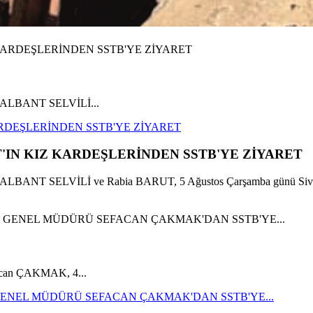
e NALBANT SELVİLİ...
RDEŞLERİNDEN SSTB'YE ZİYARET
IN KIZ KARDEŞLERİNDEN SSTB'YE ZİYARET
 NALBANT SELVİLİ ve Rabia BARUT, 5 Ağustos Çarşamba günü Siv
facan ÇAKMAK, 4...
GENEL MÜDÜRÜ SEFACAN ÇAKMAK'DAN SSTB'YE...