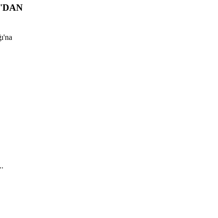
'DAN
ı'na
..