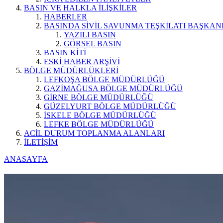
BASIN VE HALKLA İLİŞKİLER
HABERLER
BASINDA SİVİL SAVUNMA TEŞKİLATI BAŞKAN
YAZILI BASIN
GÖRSEL BASIN
BASIN KİTİ
ESKİ HABER ARŞİVİ
BÖLGE MÜDÜRLÜKLERİ
LEFKOŞA BÖLGE MÜDÜRLÜĞÜ
GAZİMAĞUSA BÖLGE MÜDÜRLÜĞÜ
GİRNE BÖLGE MÜDÜRLÜĞÜ
GÜZELYURT BÖLGE MÜDÜRLÜĞÜ
İSKELE BÖLGE MÜDÜRLÜĞÜ
LEFKE BÖLGE MÜDÜRLÜĞÜ
ACİL DURUM TOPLANMA ALANLARI
İLETİŞİM
ANASAYFA