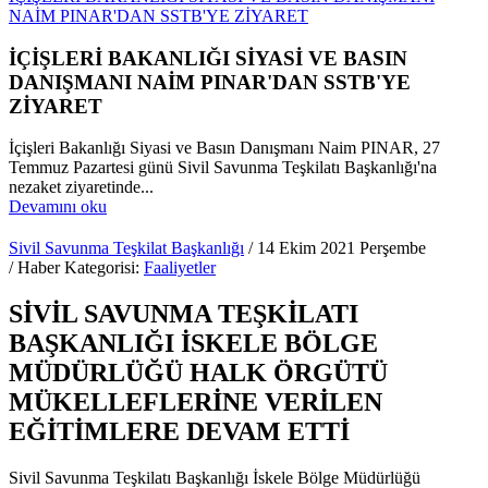
NAİM PINAR'DAN SSTB'YE ZİYARET
İÇİŞLERİ BAKANLIĞI SİYASİ VE BASIN
DANIŞMANI NAİM PINAR'DAN SSTB'YE
ZİYARET
İçişleri Bakanlığı Siyasi ve Basın Danışmanı Naim PINAR, 27
Temmuz Pazartesi günü Sivil Savunma Teşkilatı Başkanlığı'na
nezaket ziyaretinde...
Devamını oku
Sivil Savunma Teşkilat Başkanlığı
/ 14 Ekim 2021 Perşembe
/ Haber Kategorisi:
Faaliyetler
SİVİL SAVUNMA TEŞKİLATI
BAŞKANLIĞI İSKELE BÖLGE
MÜDÜRLÜĞÜ HALK ÖRGÜTÜ
MÜKELLEFLERİNE VERİLEN
EĞİTİMLERE DEVAM ETTİ
Sivil Savunma Teşkilatı Başkanlığı İskele Bölge Müdürlüğü