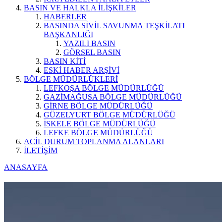
BASIN VE HALKLA İLİŞKİLER
HABERLER
BASINDA SİVİL SAVUNMA TEŞKİLATI
BAŞKANLIĞI
YAZILI BASIN
GÖRSEL BASIN
BASIN KİTİ
ESKİ HABER ARŞİVİ
BÖLGE MÜDÜRLÜKLERİ
LEFKOŞA BÖLGE MÜDÜRLÜĞÜ
GAZİMAĞUSA BÖLGE MÜDÜRLÜĞÜ
GİRNE BÖLGE MÜDÜRLÜĞÜ
GÜZELYURT BÖLGE MÜDÜRLÜĞÜ
İSKELE BÖLGE MÜDÜRLÜĞÜ
LEFKE BÖLGE MÜDÜRLÜĞÜ
ACİL DURUM TOPLANMA ALANLARI
İLETİŞİM
ANASAYFA