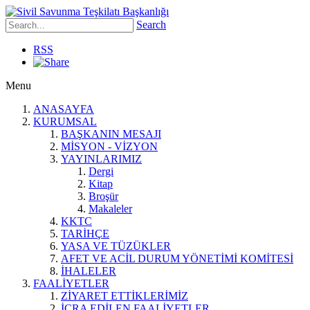
Search
RSS
Menu
ANASAYFA
KURUMSAL
BAŞKANIN MESAJI
MİSYON - VİZYON
YAYINLARIMIZ
Dergi
Kitap
Broşür
Makaleler
KKTC
TARİHÇE
YASA VE TÜZÜKLER
AFET VE ACİL DURUM YÖNETİMİ KOMİTESİ
İHALELER
FAALİYETLER
ZİYARET ETTİKLERİMİZ
İCRA EDİLEN FAALİYETLER