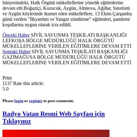
bünyesindeki, Halk Örgütü mükelleflerine yönelik eğitimlerine
devam etti.Boğaziçi, Kuzucuk, Aygün, Altınova, Ağıllar, Sınırüstü
ve Aygün köylerinde ikamet eden mükelleflere, 13 Ekim Çarşamba
günü verilen "İlkyardım ve Yangın söndürme" eğitimleri, pandemi
koşullarına uygun olarak icra edildi.
Önceki Haber
SİVİL SAVUNMA TEŞKİLATI BAŞKANLIĞI
LEFKOŞA BÖLGE MÜDÜRLÜĞÜ HALK ÖRGÜTÜ
MÜKELLEFLERİNE VERİLEN EĞİTİMLERE DEVAM ETTİ
Sonraki Haber
SİVİL SAVUNMA TEŞKİLATI BAŞKANLIĞI
GAZİMAĞUSA BÖLGE MÜDÜRLÜĞÜ HALK ÖRGÜTÜ
MÜKELLEFLERİNE VERİLEN EĞİTİMLERE DEVAM ETTİ
Print
1137
Rate this article:
5.0
Please
login
or
register
to post comments.
Radyo Vatan Resmi Web Sayfası için
Tıklayınız